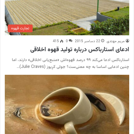
تجارت قهوه
مریم مهتدی
22 دسامبر 2015
0
415
ادعای استارباکس درباره تولید قهوه اخلاقی
استارباکس ادعا می‌کند ۹۹ درصد قهوه‌اش «منبع‌یابی اخلاقی» دارند، اما
چنین ادعایی اساسا به چه معنی‌ست؟ جولی کرِیوز (Julie Craves)…