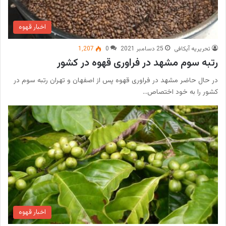
اخبار قهوه
تحریریه آیکافی
25 دسامبر 2021
0
1,207
رتبه سوم مشهد در فراوری قهوه در کشور
در حال حاضر مشهد در فراوری قهوه پس از اصفهان و تهران رتبه سوم در
کشور را به خود اختصاص…
اخبار قهوه