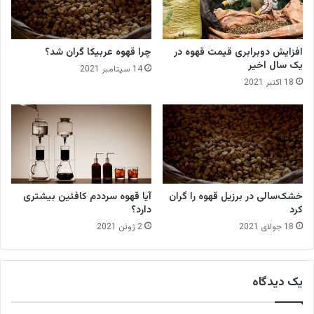
ر
ی
ج
افزایش دوبرابری قیمت قهوه در
چرا قهوه عربیکا گران شد؟
ی
یک سال اخیر
14 سپتامبر 2021
ن
18 اکتبر 2021
ی
ا
ت
ک‌
خ
ا
س
ت
خشک‌سالی در برزیل قهوه را گران
آیا قهوه سرددم کافئین بیشتری
گ
کرد
دارد؟
ا
18 جولای 2021
2 ژوئن 2021
ه
ب
د
ا
یک دیدگاه
ن
ی