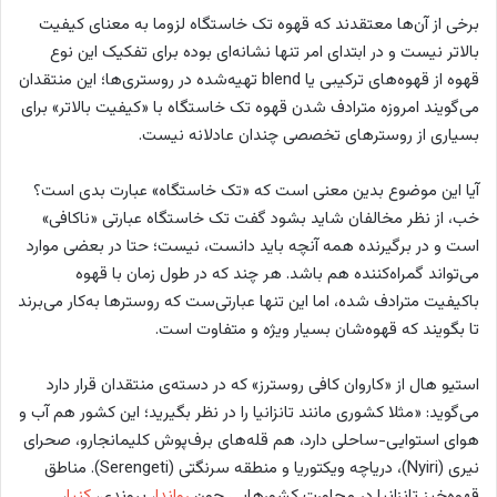
برخی از آن‌ها معتقدند که قهوه تک خاستگاه لزوما به معنای کیفیت
بالاتر نیست و در ابتدای امر تنها نشانه‌ای بوده برای تفکیک این نوع
قهوه از قهوه‌های ترکیبی یا blend تهیه‌شده در روستری‌ها؛ این منتقدان
می‌گویند امروزه مترادف شدن قهوه تک خاستگاه با «کیفیت بالاتر» برای
بسیاری از روسترهای تخصصی چندان عادلانه نیست.
آیا این موضوع بدین معنی است که «تک خاستگاه» عبارت بدی است؟
خب، از نظر مخالفان شاید بشود گفت تک خاستگاه عبارتی «ناکافی»
است و در برگیرنده همه آنچه باید دانست، نیست؛ حتا در بعضی موارد
می‌تواند گمراه‌کننده هم باشد. هر چند که در طول زمان با قهوه
با‌کیفیت مترادف شده، اما این تنها عبارتی‌ست که روسترها به‌کار می‌برند
تا بگویند که قهوه‌شان بسیار ویژه و متفاوت است.
استیو هال از «کاروان کافی روسترز» که در دسته‌ی منتقدان قرار دارد
می‌گوید: «مثلا کشوری مانند تانزانیا را در نظر بگیرید؛ این کشور هم آب و
هوای استوایی-ساحلی دارد، هم قله‌های برف‌پوش کلیمانجارو، صحرای
نیری (Nyiri)، دریاچه ویکتوریا و منطقه سرنگتی (Serengeti). مناطق
قهوه‌خیز تانزانیا در مجاورت کشورهایی چون
رواندا
، بروندی،
کنیا
،