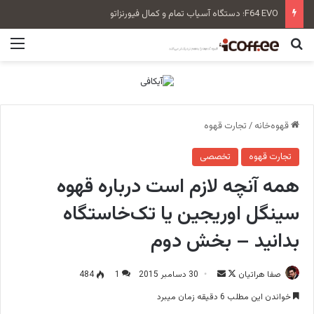
سن‌رمو زویی بلند Tall Cup
جستجو برای
منو
قهوه‌خانه
/
تجارت قهوه
تجارت قهوه
تخصصی
همه آنچه لازم است درباره قهوه
سینگل اوریجین یا تک‌خاستگاه
بدانید – بخش دوم
صفا هراتیان
F
ا
30 دسامبر 2015
1
484
o
ر
خواندن این مطلب 6 دقیقه زمان میبرد
l
س