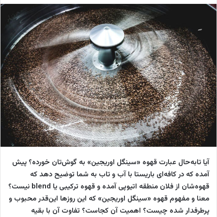
l
ا
o
ل
w
ا
o
ی
n
م
X
ی
ل
آیا تابه‌حال عبارت قهوه «سینگل اوریجین» به گوش‌تان خورده؟ پیش
آمده که در کافه‌ای باریستا با آب و تاب به شما توضیح دهد که
قهوه‌شان از فلان منطقه اتیوپی آمده و قهوه ترکیبی یا blend نیست؟
معنا و مفهوم قهوه «سینگل اوریجین» که این روزها این‌قدر محبوب و
پرطرفدار شده چیست؟ اهمیت آن کجاست؟ تفاوت آن با بقیه