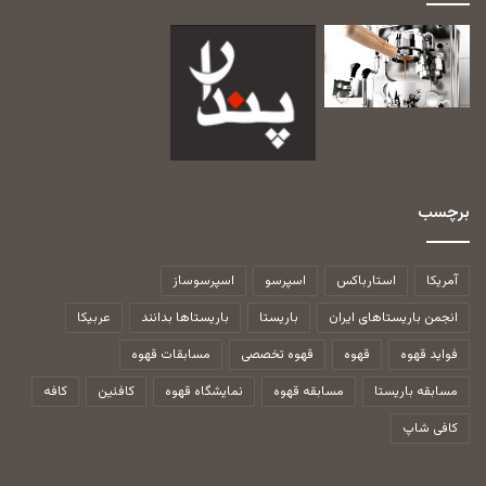
برچسب
آمریکا
استارباکس
اسپرسو
اسپرسوساز
انجمن باریستاهای ایران
باریستا
باریستاها بدانند
عربیکا
فواید قهوه
قهوه
قهوه تخصصی
مسابقات قهوه
مسابقه باریستا
مسابقه قهوه
نمایشگاه قهوه
کافئین
کافه
کافی شاپ