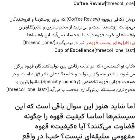
Coffee Review
[threecol_one]
روش «کافی ریویو» (Coffee Review) که برای روسترها و فروشندگان
بی‌نهایت ارزشمند است و بی‌تردید از محبوب‌ترین و تاثیرگذارترین
راهنماهای خرید قهوه در دنیا به‌حساب می‌آید. این راهنماها
پروفایل‌های روست قهوه
را نیز در برمی‌گیرد.[/threecol_one]
Cup of Excellence
[threecol_one_last]
«کاپ آو اکسنلس» که در غالب رقابتی بین تولیدکنندگان قهوه برگزار
می‌شود، بیشتر متمرکز بر تولید و خاستگاه‌های نادر قهوه است و در
صنعت جهانی قهوه تخصصی (Specialty Industry) مقبول‌ترین و
مطرح‌ترین سیستم ارزش‌گذاری به‌حساب می‌آید.[/threecol_one_last]
اما شاید هنوز این سوال باقی است که این
سیستم‌ها اساسا کیفیت قهوه را چگونه
قضاوت می‌کنند؟ آیا «کیفیت» قهوه
مفهومی سلیقه‌ای نیست؟ خب! در واقع