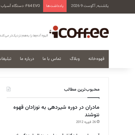
یکشنبه, آگوست 9 2026
سن‌رمو زویی بلند Tall Cup
یادداشت‌ها
قهوه‌خانه
وبلاگ
تماس با ما
درباره ما
تبلیغا
محبوب‌ترین مطالب
مادران در دوره شیردهی به نوزادان قهوه
ننوشند
26 فوریه 2012