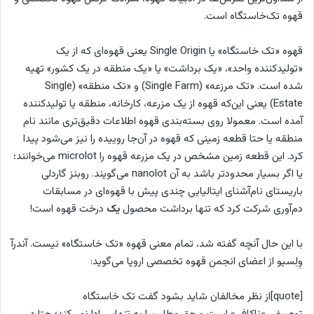
قهوه تک‌خاستگاه است.
قهوه «تک خاستگاه» یا Single Origin یعنی قهوه‌ای که از یک
«تولید‌کننده واحد»، «یک برداشت» یا «یک منطقه در یک کشور» تهیه
شده است. «تک مرزعه» (Single Farm) و «تک منطقه» (Single
Estate) یعنی این‌که قهوه از یک مزرعه، کارخانه، منطقه یا تولیدکننده
آمده است. معمولا روی بسته‌بندی قهوه اطلاعات دقیق‌تری مانند نام
منطقه یا حتا قطعه زمینی که قهوه در آن‌جا روییده را نیز می‌شود پیدا
کرد. این قطعه زمین مشخص در یک مزرعه قهوه را microlot می‌خوانند؛
یا اگر بسیار محدودتر باشد به آن nanolot می‌گویند. روبنز گاردلی
باریستای نام‌آشنای ایتالیایی چندی پیش با قهوه‌ای در مسابقات
دم‌آوری شرکت کرد که تنها برداشت محصول
یک
درخت قهوه است!
با این حال آنچه گفته شد، تمام معنی قهوه «تک خاستگاه» نیست. آندرآ
وِلِسیو از اعضای انجمن قهوه تخصصی اروپا می‌گوید:
[quote]از نظر مخالفان شاید بشود گفت تک خاستگاه