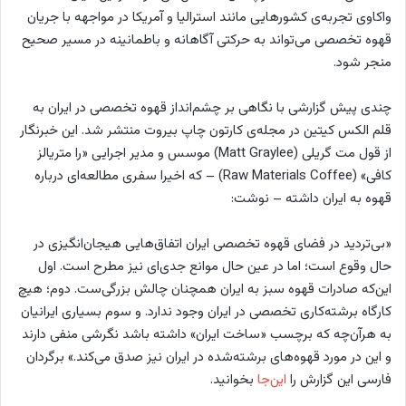
واکاوی تجربه‌ی کشورهایی مانند استرالیا و آمریکا در مواجهه با جریان
قهوه تخصصی می‌‌تواند به حرکتی آگاهانه و باطمانینه در مسیر صحیح
منجر شود.
چندی پیش گزارشی با نگاهی بر چشم‌انداز قهوه تخصصی در ایران به
قلم الکس کیتین در مجله‌ی کارتون چاپ بیروت منتشر شد. این خبرنگار
از قول مت گریلی (Matt Graylee) موسس و مدیر اجرایی «را متریالز
کافی» (Raw Materials Coffee) – که اخیرا سفری مطالعه‌ای درباره
قهوه به ایران داشته – نوشت:
«بی‌تردید در فضای قهوه تخصصی ایران اتفاق‌هایی هیجان‌انگیزی در
حال وقوع است؛ اما در عین حال موانع جدی‌ای نیز مطرح است. اول
این‌که صادرات قهوه سبز به ایران همچنان چالش بزرگی‌ست. دوم؛ هیچ
کارگاه برشته‌کاری تخصصی در ایران وجود ندارد. و سوم بسیاری ایرانیان
به هرآن‌چه که برچسب «ساخت ایران» داشته باشد نگرشی منفی دارند
و این در مورد قهوه‌های برشته‌شده در ایران نیز صدق می‌کند.» برگردان
فارسی این گزارش را
این‌جا
بخوانید.