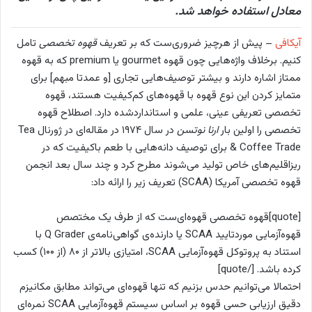
معادل استفاده خواهد شد.
آیکافی
– پیش از هرچیز ضروری‌ست که بر تعریف
قهوه تخصصی
تامل
کنیم. برخلاف واژه‌هایی چون قهوه gourmet یا premium که به قهوه
ممتاز اشاره دارند و بیشتر توصیف‌هایی تجاری [و عمدتا مبهم] برای
متمایز کردن این نوع قهوه با قهوه‌های کم‌کیفیت هستند، قهوه
تخصصی تعریفی عینی، علمی و استانداردشده دارد. اصطلاح قهوه
تخصصی را اولین بار
ارنا نوتسن
در سال ۱۹۷۴ در مقاله‌ای در ژورنال Tea
& Coffee Trade برای توصیف دانه‌هایی با طعم باکیفیت که در
ریزاقلیم‌های خاص تولید می‌شوند مطرح کرد و چند سال بعد انجمن
قهوه تخصصی آمریکا (SCAA) تعریف زیر را ارائه داد:
[quote]قهوه تخصصی قهوه‌ای‌ست که از طرف یک مختصص
قهوه‌آزمایی موردتایید SCAA یا دارنده‌ی گواهی‌نامه‌ی Q Grader با
استناد به پروتوکل قهوه‌آزمایی SCAA، امتیازی بالاتر از ۸۰ (از ۱۰۰) کسب
کرده باشد. [/quote]
احتمالا می‌توانیم حدس بزنیم که تنها قهوه‌ای می‌تواند مطابق مکانیزم
دقیق ارزیابی حسی قهوه بر اساس سیستم قهوه‌آزمایی SCAA نمره‌ای