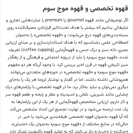
قهوه تخصصی و قهوه موج سوم
اگر توصیفاتی مانند قهوه gourmet یا premium را عبارت‌هایی تجاری و
تبلیغاتی بدانیم که بیشتر با هدف تحت‌تاثیر قراردادن مصرف‌کننده روی
بسته‌بندی‌های قهوه درج می‌شوند؛ و «قهوه تخصصی» را به‌عنوان
اصطلاحی علمی بشناسیم که با هدف استانداردسازی و بر مبنای ارزیابی
بصری دانه سبز و درک حسی و قهوه‌آزمایی (coffee cupping) تعریف
شده، «قهوه موج سوم» را باید از دریچه اجتماعی و فرهنگی و از رهگذر
سیر تاریخی قهوه در قرن اخیر بررسی کرد. با وجود آن‌که هر دو مفهوم
«قهوه موج سوم» و «قهوه تخصصی» در حوزه‌های متعددی می‌توانند
هم‌پوشانی داشته باشند، اما در گفتار و نوشتار لزوما هر یک را به‌جای
دیگری نمی‌توان و نباید به‌کار برد. ما در قهوه تخصصی با پارامترهای درک
چشایی مانند شیرینی، تلخی و اسیدیته و عطر و رایحه و طعم قهوه سر
و کار داریم. ارزیابی متخصص قهوه‌آزمایی از هر یک از این پارامترها به
یک عدد ترجمه می‌شود و در نهایت تجمیع این اعداد مشخص می‌کند
که آیا قهوه به‌عنوان
قهوه تخصصی
طبقه‌بندی می‌شود یا خیر. در
حالی‌که در منابع مختلف از «قهوه موج سوم» به‌عنوان یک «جنبش»،
«حرکت» یا «جریان» یاد می‌کنند که به تولید قهوه باکیفیت تمرکز دارد