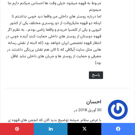
مربوط به قهوه میشود خیلی وقت ها احساس میکنم دارم جا
میمونم
اما درباره روستر های داخلی من واقعا دید خوبی نداشتم تا
اینکه دو قهوه مایکرولات از دو روستری مختلف یکی از کشور
اتیوپی و یکی از کلمبیا خریدم و واقعا راضی بودم… به نظرم اگر
قهوه دوستان از روستر های داخلی حمایت کنند آینده خوبی در
انتظار قهوه تخصصی ایران خواهد بود (که البته از نقش رسانه
هایی مثل سایت آِیکافی که تا الان هم نقش پررنگی داشتند در
معرفی و حمایت از روستر ها و جریان های داخلی نباید غافل
بود)
پاسخ
گ
احسان
ف
30 آوریل 2018 در
ت
با عرض سلام. میشه توضیح بدید الان که انجمن های قهوه ی
:
تخصصی اروپا و آمریکا یکی شدند، تعریف قهوه ی تخصصی و
کسب امتیاز، تکلیفشون چی شده؟ ممنون