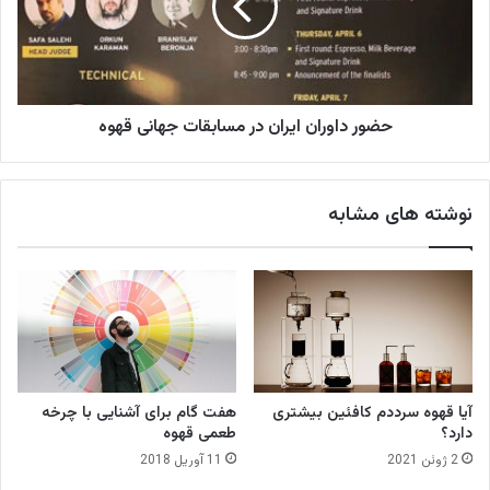
س
د
م
ا
ا
و
ل
ر
ت
ا
ی
حضور داوران ایران در مسابقات جهانی قهوه
ن
ر
ا
و
ی
س
ر
نوشته های مشابه
ت
ا
ر
ن
ز
د
"
ر
م
س
ا
ب
ق
آیا قهوه سرددم کافئین بیشتری
هفت گام برای آشنایی با چرخه
ا
دارد؟
طعمی قهوه
ت
2 ژوئن 2021
11 آوریل 2018
ج