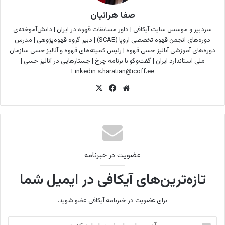
صفا هراتیان
سردبیر و موسس سایت آیکافی | داور مسابقات قهوه در ایران | دانش‌آموخته‌ی
دوره‌های انجمن قهوه تخصصی اروپا (SCAE) | دبیر گروه قهوه‌پژوهی | مدرس
دوره‌های آموزشی آنالیز حسی قهوه | رئیس کمیته‌های قهوه و آنالیز حسی سازمان
ملی استاندارد ایران |
گفت‌وگو با برنامه چرخ |
جستارهایی در آنالیز حسی
|
Linkedin
s.haratian@icoff.ee
وب
فی
X
سای
س
ت
بو
ک
عضویت در خبرنامه
تازه‌ترین‌های آیکافی در ایمیل شما
برای عضویت در خبرنامه آیکافی عضو شوید.
آ