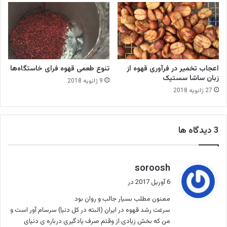
ه
ا
ن
ی
ق
ه
و
اعجاب تخمیر در فرآوری قهوه از
تنوع طعمی قهوه فرای خاستگاه‌ها
ه
زبان ساشا سستیک
9 ژانویه 2018
27 ژانویه 2018
‫3 دیدگاه ها
گ
soroosh
ف
6 آوریل 2017 در
ت
ممنون مطلب بسیار جالب و روان بود
:
سرعت رشد قهوه در ایران (البته در کل دنیا) سرسام آور است و
من که بخش زیادی از وقتم صرف یادگیری درباره ی دنیای