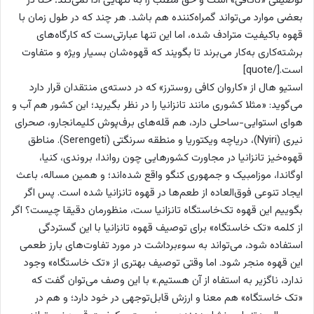
توصیفی «ناکافی» است و حق مطلب را به تنهایی ادا نمی‌کند؛ حتا در
بعضی موارد می‌تواند گمراه‌کننده هم باشد. هر چند که در طول زمان با
قهوه با‌کیفیت مترادف شده، اما این تنها عبارتی‌ست که کارگاه‌های
برشته‌کاری به‌کار می‌برند تا بگویند که قهوه‌شان بسیار ویژه و متفاوت
است.[/quote]
استیو هال از «کاروان کافی روسترز» که در دسته‌ی منتقدان قرار دارد
می‌گوید: «مثلا کشوری مانند تانزانیا را در نظر بگیرید؛ این کشور هم آب و
هوای استوایی-ساحلی دارد، هم قله‌های برف‌پوش کلیمانجارو، صحرای
نیری (Nyiri)، دریاچه ویکتوریا و منطقه سرنگتی (Serengeti). مناطق
قهوه‌خیز تانزانیا در مجاورت کشورهایی چون رواندا، بروندی، کنیا،
اوگاندا، موزامبیک و جمهوری کنگو واقع شده‌اند؛ و همین مساله، باعث
ایجاد تنوعی فوق‌العاده از طعم‌ها در قهوه تانزانیا شده است. پس اگر
بگوییم این قهوه تک‌خاستگاه تانزانیا ست، منظورمان دقیقا چیست؟ اگر
از کلمه «تک خاستگاه» برای توصیف قهوه تانزانیا با این گستردگی
استفاده شود، می‌تواند به سوءبرداشت در مورد تفاوت‌های بارز طعمی
این قهوه منجر شود. اما وقتی توصیف بهتری از «تک خاستگاه» وجود
ندارد، ناگزیر به استفاه از آن هستیم.» با این‌ وصف می‌توان گفت که
«تک خاستگاه» هم معنا و ارزش قابل‌توجهی در خود دارد؛ و هم در