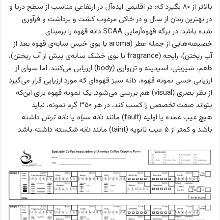
بالاتر از ۸۰ بگیرد که: در اقلیمی ایده‌آل در ارتفاعی مناسب از سطح دریا و
در بهترین زمان از سال و در خاکی مرغوب کشت و برداشت و فرآوری
شده باشد. در برگه قهوه‌آزمایی SCAA دانه قهوه را برمبنای
خصیصه‌هایی از جمله عطر (aroma یا بوی خیس سابه‌ی قهوه بعد از
آب ریختن)، رایحه (fragrance یا بوی خشک سابه‌ی پیش از آب ریختن)،
طعم، شیرینی، اسیدیته و تن‌واری (body) ارزیابی می‌کنند. اما سوای از
ارزیابی حسی نمونه قهوه، دانه سبز قهوه‌ای که مورد ارزیابی قرار می‌گیرد
از نظر بصری (visual) هم بررسی می‌شود. یک نمونه قهوه برای این‌که
بتواند صفت
تخصصی
را کسب کند، در هر ۳۵۰ گرم نمونه، نباید
هیچ عیب عمده یا اولیه (fault) مانند
دانه سیاه
یا
دانه ترش
داشته
باشد و کمتر از ۵ عیب ثانویه (taint) مانند
دانه شکسته
داشته باشد.