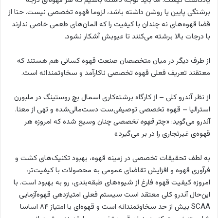
یادداشت نیست. اما باید توجه داشته باشیم که هر قهوه‌ای درجه
برشتگی پایین یا روشن داشته باشد، لزوما قهوه تخصصی نیست. حتا از
قضا قهوه‌های نه چندان با کیفیت را که المان‌های طعمی خاصی ندارند
با درجات بالا برشته می‌کنند تا عیوبش آشکار نشود.
از طرف دیگر در میان متخصصان صنعت قهوه کسانی هم هستند که
معتقند تعریف فعلی قهوه تخصصی ناکارآمد و سخاوتمندانه است.
از نظر آندرو کلی – از کارگاه برشته‌کاری اسمال بچ روستینگ در ملبورن
استرالیا – قهوه تخصصی توصیفی‌ست دست‌مالی‌شده و تهی از معنا.
آندرو می‌گوید: «چتر
قهوه تخصصی
چنان وسیع شده که امروزه هر
قهوه‌ی غیرتجاری را در بر می‌گیرد.»
به لطف تحقیقات تخصصی در زمینه قهوه، بهبود تکنیک‌های کشت و
فرآوری قهوه و افزایش تقاضای عمومی به محصولات با کیفیت‌تر،
امروزه کیفیت قهوه فارغ از شیوه‌های طبقه‌بندی، رو به بهبود است. با
این‌حال آندرو کلی معتقد است سیستم فعلی امتیازدهی قهوه‌آزمایی
SCAA بیش از حد سخاوتمندانه است و قهوه‌ای با امتیاز ۸۴ اساسا