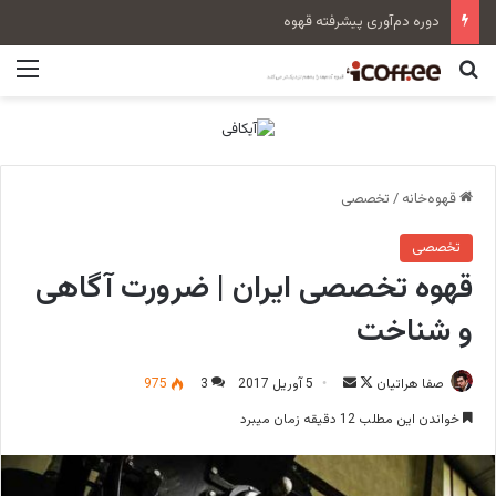
طراحی بسته‌بندی قهوه‌های بن‌مانو متاثر از آثار هنری
جستجو برای
منو
قهوه‌خانه
/
تخصصی
تخصصی
قهوه تخصصی ایران | ضرورت آگاهی
و شناخت
صفا هراتیان
F
ا
5 آوریل 2017
3
975
o
ر
خواندن این مطلب 12 دقیقه زمان میبرد
l
س
l
ا
o
ل