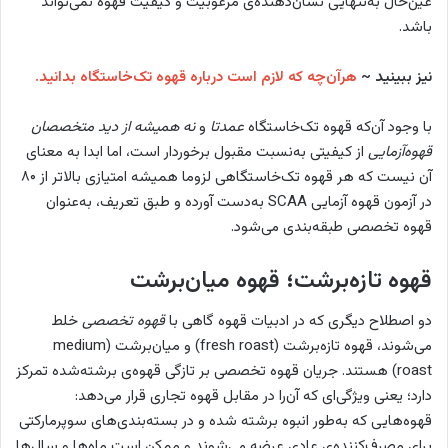
عین‌حال به‌تنهایی نشان‌دهنده‌ی مرغوبیت و کیفیت قهوه نمی‌تواند
باشد.
نیز ببینید ~
هرآن‌چه که لازم است درباره قهوه تک‌خاستگاه بدانید.
با وجود آن‌که قهوه تک‌خاستگاه
عمدتا
و
نه همیشه از دید متخصصان
قهوه‌آزمایی
از کیفیتی به‌نسبت مقبول برخوردار است، اما ابدا به معنای
آن نیست که هر قهوه تک‌خاستگاهی لزوما همیشه امتیازی بالاتر از ۸۰
در آزمون قهوه آزمایی SCAA به‌دست آورده و طبق تعریف، به‌‌عنوان
قهوه تخصصی طبقه‌بندی می‌شود.
قهوه تازه‌برشت؛ قهوه میان‌برشت
دو اصطلاح دیگری که در ادبیات قهوه گاهی با
قهوه تخصصی
خلط
می‌شوند، قهوه تازه‌برشت (fresh roast) و میان‌برشت (medium
roast) هستند. جریان قهوه تخصصی بر تازگی قهوه‌ی برشته‌شده تمرکز
دارد؛ یعنی ویژگی‌ای که آن‌را در مقابل قهوه‌ تجاری قرار می‌دهد:
قهوه‌هایی که به‌طور انبوه برشته شده و در بسته‌‌بندی‌های سوپرمارکتی
برای مصرف‌کننده‌ی عادی عرضه می‌شوند و ممکن است ماه‌ها و سال‌ها