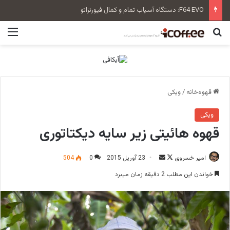
سن‌رمو زویی بلند Tall Cup
جستجو برای
منو
قهوه‌خانه
/
ویکی
ویکی
قهوه هائیتی زیر سایه دیکتاتوری
امیر خسروی
F
ا
23 آوریل 2015
0
504
o
ر
خواندن این مطلب 2 دقیقه زمان میبرد
l
س
l
ا
o
ل
w
ا