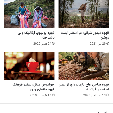
ی
س
ی
ا
س
ت‌
قهوه تیمور شرقی: در انتظار آینده
قهوه بولیوی ارگانیک ولی
ه
روشن
ناشناخته
ا
29 می 2021
24 اکتبر 2020
ی
م
ح
د
و
د‌
ک
ن
قهوه ساحل عاج بازمانده‌ای از عصر
جولیوس مینل: سفیر فرهنگ
ن
استعمار فرانسه
قهوه‌خانه‌ای وین
د
13 سپتامبر 2020
10 آگوست 2019
ه
د
و