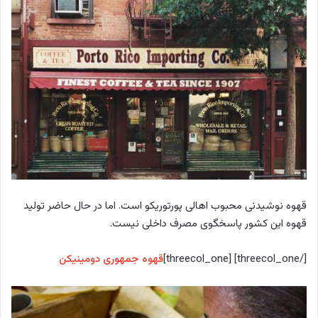
قهوه نوشیدنی محبوب اهالی پورتوریکو است. اما در حال حاضر تولید
قهوه این کشور پاسخگوی مصرف داخلی نیست.
[/threecol_one] [threecol_one]
قهوه جمهوری دومینیکن