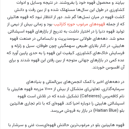
بیایند و محصول قهوه خود را بفروشند. در نتیجه وسایل و ادوات
کشاورزی در طول این سال‌ها مستهلک شده و از بین رفت و دانش
کشت قهوه در میان نسل‌ها گم شد. دور از انتظار نبود که قهوه هائیتی
که از جمله
قهوه‌های مرغوب حوزه کارائیب
بود و زمانی بیش از نیمی از
تولید قهوه دنیا را در اختیار داشت به تدریج از بازارهای قهوه اسپشالتی
محو شد. دهه‌های طولانی سوءمدیریت و نابسامانی در صنعت قهوه
هاییتی، در کنار بلایای طبیعی سهمگینی چون طوفان، سیل و زلزله و
فرسایش خاک‌های کشاورزی٬ کیفیت این قهوه را به حدی پایین آورد که
عده کمی در بازارهای جهانی متوجه از بین رفتن این قهوه شدند و برای
آن افسوس خوردند.
در دهه‌های اخیر با کمک انجمن‌های بین‌المللی و بنیادهای
سرمایه‌گذاری، تعاونی‌ای متشکل از بیش از ۷۰۰۰ مزرعه قهوه هاییتی با
نام کافه‌یرس (Cafeieres) تشکیل شده که در تلاش‌ است قهوه
اسپشالتی هاییتی را دوباره احیا کند. قهوه‌ای که با نام تجاری هائیتین
بلو (Haitian Blue) در بازار به فروش می‌رسد.
قهوه هاییتین بلو در مرغوب‌ترین حالتش قهوه‌ای‌ست غنی و سرشار با