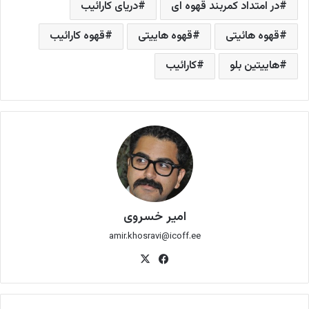
در امتداد کمربند قهوه ای
دریای کارائیب
قهوه هائیتی
قهوه هاییتی
قهوه کارائیب
هاییتین بلو
کارائیب
امیر خسروی
amir.khosravi@icoff.ee
فی
X
س
بو
ک