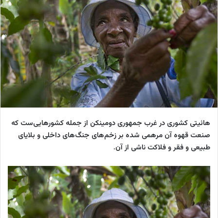
o
ی
n
م
X
ی
ل
هائیتی کشوری در غرب جمهوری دومینکن از جمله کشورهایی‌ست که
صنعت قهوه آن مرهمی شده بر زخم‌های جنگ‌های داخلی و بلایای
طبیعی و فقر و فلاکت ناشی از آن.