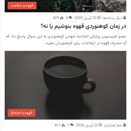
قهوه و سلامت
دیگر رسانه‌ها
25 آوریل 2020
0
479
در زمان کوهنوردی قهوه بنوشیم یا نه؟
عضو کمیسیون پزشکی اتحادیه جهانی کوهنوردی به این سوال پاسخ داد که
آیا مصرف قهوه در ارتفاعات برای کوهنوردان مفید…
قهوه و اجتماع
صفا هراتیان
22 آوریل 2020
1
417