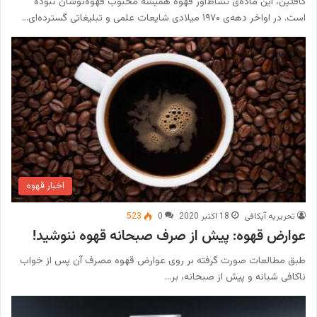
کافئین،‌ این ماده‌ی نشاط‌آور قهوهْ همیشه محبوب قهوه‌نوشان نبوده
است. در اواخر دهه‌ی ۱۹۷۰ میلادی شایعات علمی و تبلیغاتی گسترده‌ای…
اخبار قهوه
تحریریه آیکافی
18 اکتبر 2020
0
523
عوارض قهوه: پیش از صرف صبحانه قهوه ننوشید!
طبق مطالعات صورت گرفته بر روی عوارض قهوه مصرف آن پس از خواب
ناکافی شبانه و پیش از صبحانه، بر…