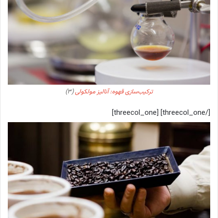
ترکیب‌سازی قهوه: آنالیز مولکولی
(۳)
[/threecol_one] [threecol_one]