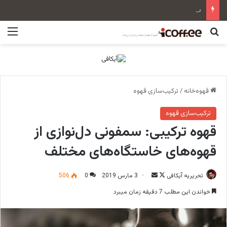
سن‌رمو زویی بلند Tall Cup
جستجو برای
منو
قهوه‌خانه
/
ترکیب‌سازی قهوه
ترکیب‌سازی قهوه
قهوه ترکیبی: سمفونی دل‌نوازی از
قهوه‌های خاستگاه‌های مختلف
تحریریه آیکافی
F
ا
3 مارس 2019
0
506
o
ر
خواندن این مطلب 7 دقیقه زمان میبرد
l
س
l
ا
o
ل