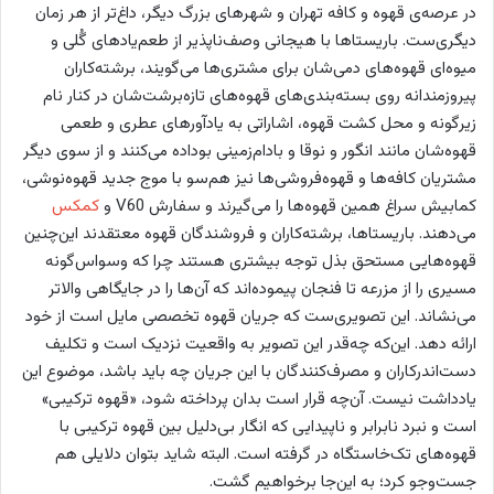
در عرصه‌ی قهوه و کافه تهران و شهرهای بزرگ دیگر، داغ‌تر از هر زمان
دیگری‌ست. باریستاها با هیجانی وصف‌ناپذیر از طعم‌یادهای گُلی و
میوه‌ای قهوه‌های دمی‌شان برای مشتری‌ها می‌گویند، برشته‌کاران
پیروزمندانه روی بسته‌بندی‌های قهوه‌های تازه‌برشت‌شان در کنار نام
زیرگونه و محل کشت قهوه، اشاراتی به یادآورهای عطری و طعمی
قهوه‌شان مانند انگور و نوقا و بادام‌زمینی بوداده می‌کنند و از سوی دیگر
مشتریان کافه‌ها و قهوه‌فروشی‌ها نیز هم‌سو با موج جدید قهوه‌نوشی،
کمابیش سراغ همین قهوه‌ها را می‌گیرند و سفارش V60 و
کمکس
می‌دهند. باریستاها، برشته‌کاران و فروشندگان قهوه معتقدند این‌چنین
قهوه‌هایی مستحق بذل توجه بیشتری هستند چرا که وسواس‌گونه
مسیری را از مزرعه تا فنجان پیموده‌اند که آن‌ها را در جایگاهی والاتر
می‌نشاند. این تصویری‌ست که جریان قهوه تخصصی مایل است از خود
ارائه دهد. این‌که چه‌قدر این تصویر به واقعیت نزدیک است و تکلیف
دست‌اندرکاران و مصرف‌کنندگان با این جریان چه باید باشد، موضوع این
یادداشت نیست. آن‌چه قرار است بدان پرداخته شود، «قهوه ترکیبی»
است و نبرد نابرابر و ناپیدایی که انگار بی‌دلیل بین قهوه ترکیبی با
قهوه‌های تک‌خاستگاه در گرفته است. البته شاید بتوان دلایلی هم
جست‌وجو کرد؛ به این‌جا برخواهیم گشت.