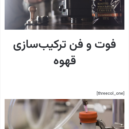
فوت و فن ترکیب‌سازی
قهوه
[threecol_one]