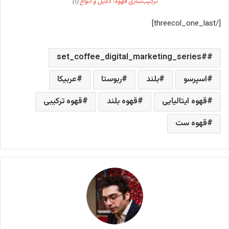
ترکیب‌سازی قهوه: دلایل و انواع
(۱)
[/threecol_one_last]
#set_coffee_digital_marketing_series
اسپرسو
بلند
ربوستا
عربیکا
قهوه ایتالیایی
قهوه بلند
قهوه ترکیبی
قهوه ست