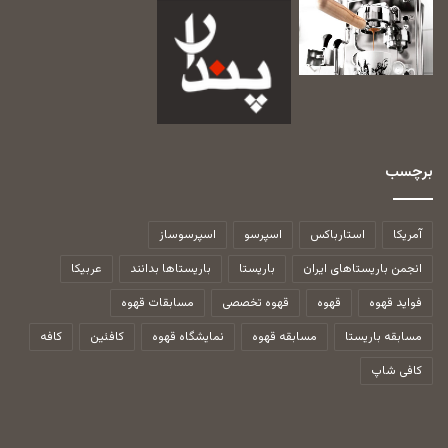
برچسب
آمریکا
استارباکس
اسپرسو
اسپرسوساز
انجمن باریستاهای ایران
باریستا
باریستاها بدانند
عربیکا
فواید قهوه
قهوه
قهوه تخصصی
مسابقات قهوه
مسابقه باریستا
مسابقه قهوه
نمایشگاه قهوه
کافئین
کافه
کافی شاپ