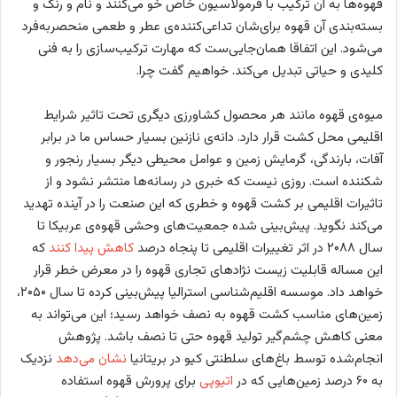
قهوه‌ها به آن ترکیب با فرمولاسیون خاص خو می‌کنند و نام و رنگ و
بسته‌بندی آن قهوه برای‌شان تداعی‌کننده‌ی عطر و طعمی منحصربه‌فرد
می‌شود. این اتفاقا همان‌جایی‌ست که مهارت ترکیب‌سازی را به فنی
کلیدی و حیاتی تبدیل می‌کند. خواهیم گفت چرا.
میوه‌ی قهوه مانند هر محصول کشاورزی دیگری تحت تاثیر شرایط
اقلیمی محل کشت قرار دارد. دانه‌ی نازنین بسیار حساس ما در برابر
آفات، بارندگی، گرمایش زمین و عوامل محیطی دیگر بسیار رنجور و
شکننده است. روزی نیست که خبری در رسانه‌ها منتشر نشود و از
تاثیرات اقلیمی بر کشت قهوه و خطری که این صنعت را در آینده تهدید
می‌کند نگوید. پیش‌بینی شده جمعیت‌های وحشی قهوه‌ی عربیکا تا
سال ۲۰۸۸ در اثر تغییرات اقلیمی تا پنجاه درصد
کاهش پیدا کنند
که
این مساله قابلیت زیست نژادهای تجاری قهوه را در معرض خطر قرار
خواهد داد. موسسه اقلیم‌شناسی استرالیا پیش‌بینی کرده تا سال ۲۰۵۰،
زمین‌های مناسب کشت قهوه به نصف خواهد رسید؛ این می‌تواند به
معنی کاهش چشم‌گیر تولید قهوه حتی تا نصف باشد. پژوهش
انجام‌شده توسط باغ‌های سلطنتی کیو در بریتانیا
نشان می‌دهد
نزدیک
به ۶۰ درصد زمین‌هایی که در
اتیوپی
برای پرورش قهوه استفاده