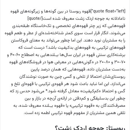
[quote float=”left”]قهوه ربوستا در بین گونه‌ها و زیرگونه‌های قهوه
ناعادلانه به جوجه اردک زشت معروف شده است[/quote]
قهوه‌هایی که زیر چتر قهوه‌های تخصصی و تک‌خاستگاه طبقه‌بندی
می‌شوند، انگار قرار است سوی کمتر شناخته‌شده‌ای از عطر و طعم قهوه
را به مشتریان نوید دهند. این اما چطور می‌تواند به معنای فروکاستن
قهوه‌های ترکیبی به قهوه‌های بدکیفیت باشد؟ درست است که
برشته‌کاری سنتی قهوه در ایران سال‌ها بـِـلندهایی به اصطلاح ۶۰-۴۰ و
۷۰-۳۰ و ۸۰-۲۰ در «گونی»هایی در معرض هوا در فروشگاه‌های قهوه
به‌دست مشتریان داده، قهوه‌هایی که همان درصد پایین
ربوستای‌شان احتمالا از تلخی و گسی چین به صورت نوشندگان
می‌اندازد، این اما نباید باعث شود هر قهوه‌ی ترکیبی با قهوه‌ای تلخ و
گس و احتمالا «کم‌کیفیت» معادل گرفته شود.* می‌شود حدس زد که
چطور این بدسلیقگی و کم‌دقتی در ارائه‌ی آن‌چه در بازار و بین
مصرف‌کنندگان به «قهوه ترکیبی» یا «قهوه بـِـلند» معروف شده، به
تلقی همین مشتریان از مفهوم قهوه ترکیبی لطمه زده است.
ربوستا: جوجه اردک زشت؟