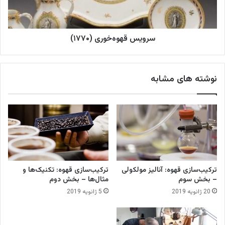
ه‌
ه
س
و
ا
ه‌
ز
سرویس قهوه‌خوری (۱۷۷۰)
خ
ی
و
م
ر
ص
ی
نوشته های مشابه
ر
(
ف
۱
ق
۷
ه
۷
و
۰
ه
)
ترکیب‌سازی قهوه: آنالیز مولکولی
ترکیب‌سازی قهوه: تکنیک‌ها و
– بخش سوم
مثال‌ها – بخش دوم
20 ژانویه 2019
5 ژانویه 2019