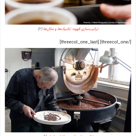
ترکیب‌سازی قهوه: تکنیک‌ها و مثال‌ها
(۲)
[/threecol_one] [threecol_one_last]