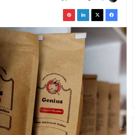
ر
فیس بوک
X
لینکدین
‫پین‌ترست
س
ا
ل
ا
ی
م
ی
ل