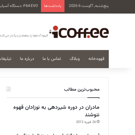
پنج‌شنبه, آگوست 6 2026
F64 EVO؛ دستگاه آسیاب تمام و کمال فیورنزاتو
یادداشت‌ها
قهوه‌خانه
وبلاگ
تماس با ما
درباره ما
تبلیغا
محبوب‌ترین مطالب
مادران در دوره شیردهی به نوزادان قهوه
ننوشند
26 فوریه 2012