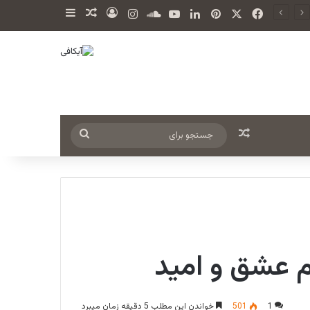
X
فیس بوک
‫پین‌ترست
لینکدین
یوتیوب
ساند کلود
اینستاگرام
ورود
سایدبار
نوشته تصادفی
نوشته تصادفی
جستجو
برای
م عشق و امید
1
501
خواندن این مطلب 5 دقیقه زمان میبرد