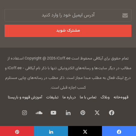
آدرس
ایمیل
خود
را
وارد
کنید
تمام حقوق برای آیکافی محفوظ است Copyright @ 2026 iCoff.ee استفاده از
مطالب در دیگر سایت‌ها و رسانه‌های الکترونیکی تنها با ذکر نام آیکافی - iCoff.ee و
درج لینک فعال به مطلب مبدا مجاز است. ذکر مطلب در رسانه‌های چاپی مستلزم
کسب اجازه قبلی است.
قهوه‌خانه
وبلاگ
تماس با ما
درباره ما
تبلیغات
آموزش قهوه و باریستا
فیس
X
‫پین‌ترست
لینکدین
یوتیوب
ساند
اینستاگرام
بوک
کلود