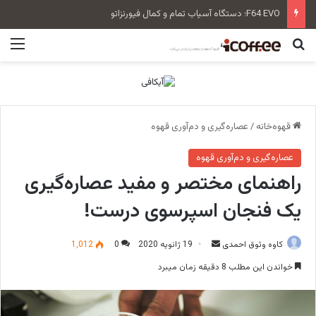
سن‌رمو زویی بلند Tall Cup
جستجو برای
منو
قهوه‌خانه
/
عصاره‌گیری و دم‌آوری قهوه
عصاره‌گیری و دم‌آوری قهوه
راهنمای مختصر و مفید عصاره‌گیری
یک فنجان اسپرسوی درست!
کاوه وثوق احمدی
ا
19 ژانویه 2020
0
1,012
ر
خواندن این مطلب 8 دقیقه زمان میبرد
س
ا
ل