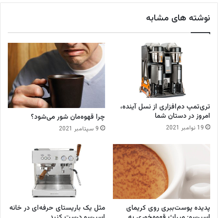
ر
ی
نوشته های مشابه
و
ش
ه
ا
ق
ه
و
ه‌
پ
ژ
و
تری‌تمپ دم‌افزاری از نسل آینده،
ه
امروز در دستان شما
چرا قهوه‌مان شور می‌شود؟
ی
19 نوامبر 2021
9 سپتامبر 2021
ف
ر
ه
ن
گ
س
ت
ا
پدیده پوست‌ببری روی کریمای
مثل یک باریستای حرفه‌ای در خانه
ن
اسپرسو: میراث قهوه‌خوری به
اسپرسو درست کنید