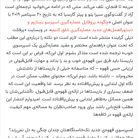
مزرعه تا فنجان، تلف می‌کند. متنی که در ادامه می‌خوانید ترجمه‌ای است
آزاد از گفت‌وگوی سیرا یئو و پیتر گارسیا که به تاریخ ۲۰ سپتامبر ۲۰۱۹ با
عنوان اصلی «
چگونه پروفایل عصاره‌گیری اسپرسو بسازیم و
دستورالعمل‌های جدید عصاره‌گیری خلق کنیم
»، در وبسایت «پرفکت
دیلی گرایند» منتشر شده است. لازم است دو نکته را درباره‌ی این مطلب
که تحت عنوان «راهنمای مختصر و مفید عصاره‌گیری یک اسپرسوی
خوب» ترجمه شده است متذکر بشوم: اول این‌که، فرض بر این است که
باریستا باید فرق بین قهوه‌ی خوب و بد را بداند و مهارت قابل‌قبولی در
ارزیابی حسی قهوه – که متاسفانه خیلی از باریستاها از داشتنش
محروم‌اند – داشته باشد. دوم این‌که، محتوای مطلب ممکن است در
نگاه اول ابتدایی و پیش‌پاافتاده به نظر برسد. اما واقعیت این است که
ضعف بسیاری از باریستاها در ارائه‌ی قهوه‌ی قابل‌قبول، ناآشنایی‌شان با
همین مسائل به‌ظاهر ابتدایی و پیش‌پاافتاده است. امیدوارم انتشار این
مطلب فتح‌بابی باشد برای ورود صاحب‌نظران به مساله‌ی مهم کیفیت
ارائه‌ی قهوه در کافه‌ها.
اسپرسوی قهوه‌ی جدید تک‌خاستگاهتان چندان چنگی به دل نمی‌زند؟
حالا چه‌کار می‌کنید؟ مقدار قهوه را کم و زیاد می‌کنید؟ درجه‌ی آسیاب را