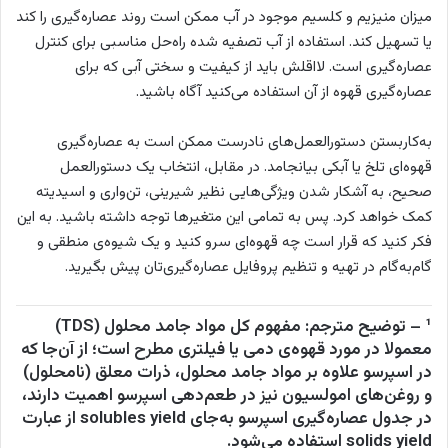
میزان منیزیم و کلسیم موجود در آب ممکن است روند عصاره‌گیری را کند
یا تسهیل کند. استفاده از آب تصفیه شده راه‌حل مناسبی برای کنترل
عصاره‌گیری است. لااقلش باید از کیفیت و سختی آبی که برای
عصاره‌گیری قهوه از آن استفاده می‌کنید آگاه باشید.
به‌کاربستن دستورالعمل‌های نادرست ممکن است به عصاره‌گیری
قهوه‌ای تلخ یا آبکی بیانجامد. در مقابل، انتخاب یک دستورالعمل
صحیح، به آشکار شدن ویژگی‌هایی نظیر شیرینی، تن‌واری و اسیدیته
کمک خواهد کرد. پس به تمامی این متغیرها توجه داشته باشید. به این
فکر کنید که قرار است چه قهوه‌ای سرو کنید و یک شیوه‌ی منطقی و
گام‌به‌گام در تهیه و تنظیم پروفایل عصاره‌گیری‌تان پیش بگیرید.
¹ – توضیح مترجم: مفهوم کل مواد جامد محلول (TDS)
معمولا در مورد قهوه‌ی دمی یا فیلتری مطرح است؛ از آن‌جا که
در اسپرسو علاوه بر مواد جامد محلول، ذرات معلق (نامحلول)
و روغن‌های امولسیون نیز در طعم‌دهی اسپرسو اهمیت دارند،
در جدول عصاره‌گیری اسپرسو به‌جای solubles yield از عبارت
solids yield استفاده می‌شود.