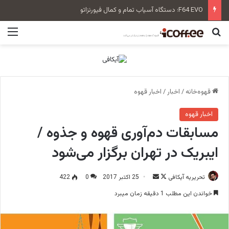
F64 EVO؛ دستگاه آسیاب تمام و کمال فیورنزاتو
جستجو برای
منو
قهوه‌خانه
/
اخبار
/
اخبار قهوه
اخبار قهوه
مسابقات دم‌آوری قهوه و جذوه /
ایبریک در تهران برگزار می‌شود
تحریریه آیکافی
F
ا
25 اکتبر 2017
0
422
o
ر
خواندن این مطلب 1 دقیقه زمان میبرد
l
س
l
ا
o
ل