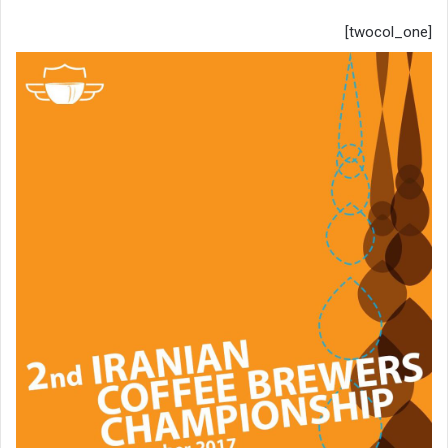
[twocol_one]