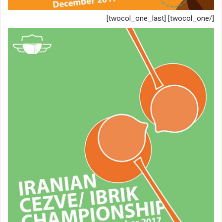
[/twocol_one] [twocol_one_last]