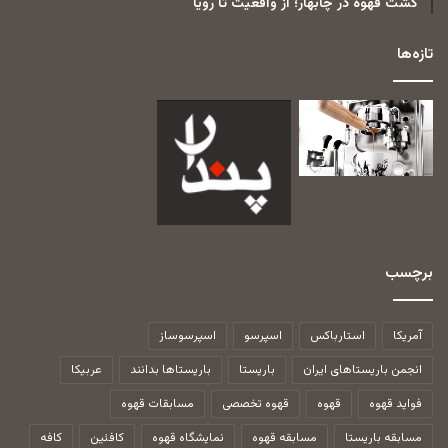
کشت قهوه در چابهار؛ از واقعیت تا رویا
تازه‌ها
برچسب
آمریکا
استارباکس
اسپرسو
اسپرسوساز
انجمن باریستاهای ایران
باریستا
باریستاها بدانند
عربیکا
فواید قهوه
قهوه
قهوه تخصصی
مسابقات قهوه
مسابقه باریستا
مسابقه قهوه
نمایشگاه قهوه
کافئین
کافه