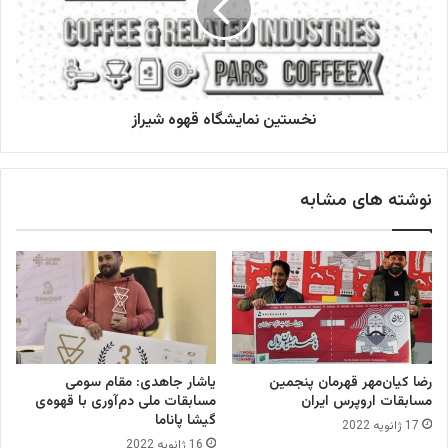
ت
ی
ه‌
ن
ک
ن
ا
م
ر
ا
ی
نخستین نمایشگاه قهوه شیراز
ی
ق
ش
ه
گ
و
ا
نوشته های مشابه
ه
ه
ق
ه
و
ه
ش
ی
ر
ا
رضا کیان‌مهر قهرمان پنجمین
یاشار جاهدی: مقام سومی
ز
مسابقات اروپرس ایران
مسابقات ملی دم‌آوری با قهوه‌ی
گیشا پاناما
17 ژانویه 2022
16 ژانویه 2022