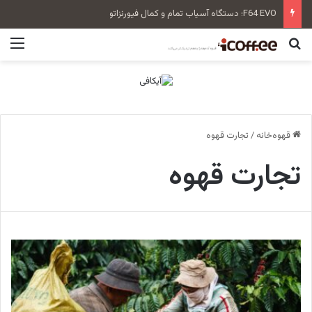
سن‌رمو زویی بلند Tall Cup
جستجو برای
منو
قهوه‌خانه
/
تجارت قهوه
تجارت قهوه