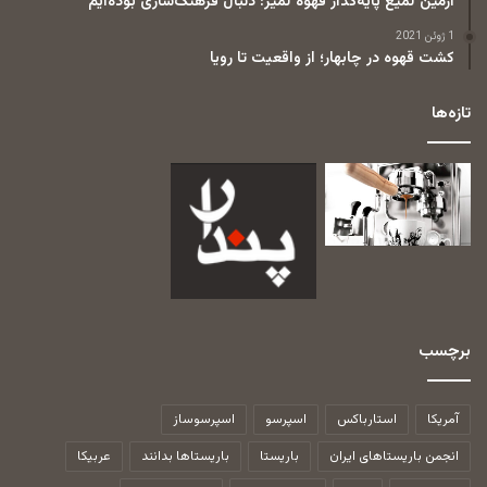
آرمین لمیع پایه‌گذار قهوه لمیز: دنبال فرهنگ‌سازی بوده‌ایم
1 ژوئن 2021
کشت قهوه در چابهار؛ از واقعیت تا رویا
تازه‌ها
برچسب
آمریکا
استارباکس
اسپرسو
اسپرسوساز
انجمن باریستاهای ایران
باریستا
باریستاها بدانند
عربیکا