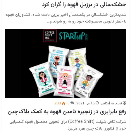
خشک‌سالی در برزیل قهوه را گران کرد
شدیدترین خشکسالی در یکصدسال اخیر برزیل باعث شده، کشاورزان قهوه
با خطر نابودی محصولات خود رو به رو شوند و…
تحریریه آیکافی
15 می 2021
0
733
رفع نابرابری در زنجیره تامین قهوه به کمک بلاک‌چین
شرکت کافی شیفت (Coffee Shift) برای تحویل محصول قهوه کلمبیایی
خود از فناوری بلاک چین بهره می‌برد.