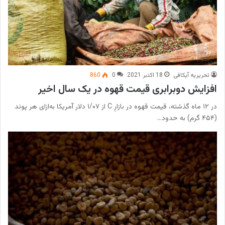
تحریریه آیکافی
18 اکتبر 2021
0
860
افزایش دوبرابری قیمت قهوه در یک سال اخیر
در ۱۲ ماه گذشته، قیمت قهوه در بازارِ C از ۱/۰۷ دلار آمریکا به‌ازای هر پوند
(۴۵۴ گرم) به حدود…