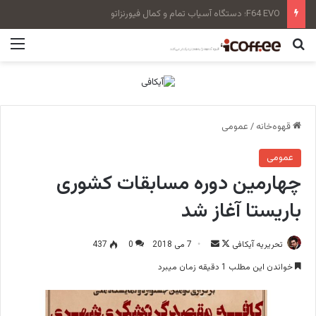
سن‌رمو زویی بلند Tall Cup
جستجو برای
منو
قهوه‌خانه
/
عمومی
عمومی
چهارمین دوره مسابقات کشوری
باریستا آغاز شد
تحریریه آیکافی
F
ا
7 می 2018
0
437
o
ر
خواندن این مطلب 1 دقیقه زمان میبرد
l
س
l
ا
o
ل