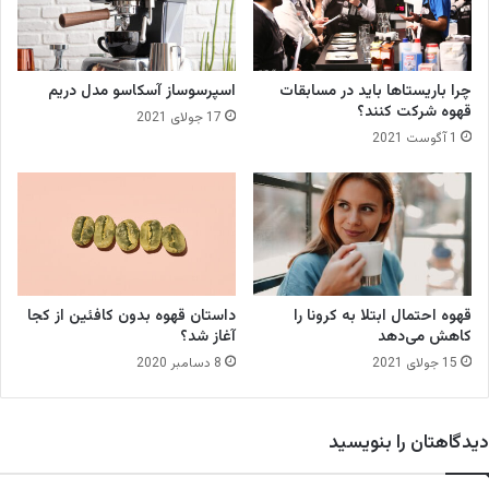
ا
ز
ه‌
ی
چرا باریستاها باید در مسابقات
اسپرسوساز آسکاسو مدل دریم
ش
قهوه شرکت کنند؟
17 جولای 2021
ر
1 آگوست 2021
ک
ت
د
ر
م
س
ا
ب
قهوه احتمال ابتلا به کرونا را
داستان قهوه بدون کافئین از کجا
ق
کاهش می‌دهد
آغاز شد؟
ا
15 جولای 2021
8 دسامبر 2020
ت
ج
ه
دیدگاهتان را بنویسید
ا
ن