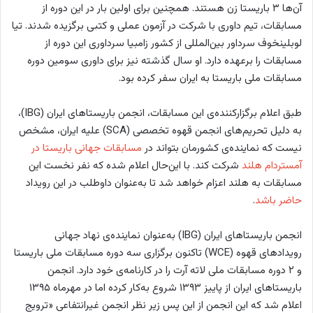
آن‌ها ۳ باریستا زن هستند. همچنین برای اولین بار در این دوره از
مسابقات، تیم داوری با شرکت در آزمون عملی و کتبی برگزیده شدند. تیا
لوبلینخوف سرداور بین‌المللی از کشور زامبیا سرداوری این دوره از
مسابقات را برعهده دارد. او سال گذشته نیز برای داوری سومین دوره
مسابقات ملی باریستا به ایران سفر کرده بود.
طبق اعلام برگزارکننده‌ی این مسابقات، انجمن باریستاهای ایران (IBG)،
به دلیل تحریم‌های انجمن قهوه تخصصی (SCA) علیه ایران، مشخص
نیست که نماینده‌ی کشورمان بتواند در
مسابقات جهانی باریستا در
آمستردام هلند
شرکت کند. با این‌حال اعلام شده که نفر نخست این
مسابقات به هلند اعزام خواهد شد تا به‌عنوان داوطلب در این رویداد
حاضر باشد
.
انجمن باریستاهای ایران (IBG) به‌عنوان نماینده‌ی نهاد جهانی
رویدادهای قهوه (WCE) تاکنون برگزاری سه دوره مسابقات ملی باریستا
و ۲ دوره مسابقات ملی لاته آرت را در کارنامه‌ی خود دارد. انجمن
باریستاهای ایران از پاییز ۱۳۹۳ شروع به‌کار کرده اما در مهرماه ۱۳۹۵
اعلام شد که این انجمن از این پس زیر نظر انجمن غیرانتفاعی «ترویج