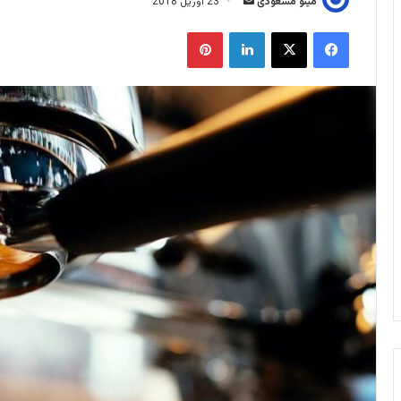
ا
مینو مسعودی
23 آوریل 2018
ر
فیس بوک
X
لینکدین
‫پین‌ترست
س
ا
ل
ا
ی
م
ی
ل