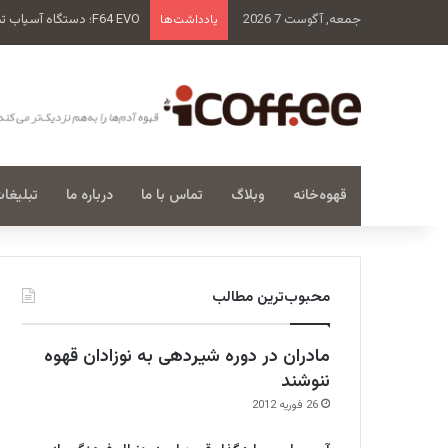
جمعه, آگوست 7 2026
F64 EVO؛ دستگاه آسیاب تمام و کمال فیورنزاتو
یادداشت‌ها
قهوه‌خانه
وبلاگ
تماس با ما
درباره ما
تبلیغا
محبوب‌ترین مطالب
مادران در دوره شیردهی به نوزادان قهوه
ننوشند
26 فوریه 2012