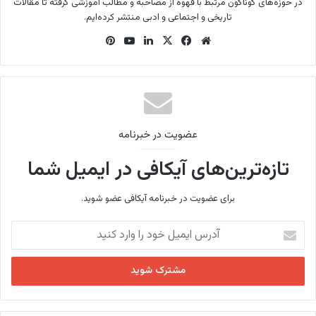
در حوزه‌های گوناگون مرتبط با قهوه از مصاحبه و مطالب آموزشی گرفته تا مقالات
تاریخی و اجتماعی و ادبی منتشر کرده‌ایم.
وب
فی
X
لینک
یوتی
‫پین‌
سای
س
دین
وب
ترس
ت
بو
ت
ک
عضویت در خبرنامه
تازه‌ترین‌های آیکافی در ایمیل شما
برای عضویت در خبرنامه آیکافی عضو شوید.
آ
د
ر
س
ا
ی