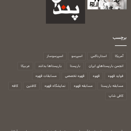
برچسب
آمریکا
استارباکس
اسپرسو
اسپرسوساز
انجمن باریستاهای ایران
باریستا
باریستاها بدانند
عربیکا
فواید قهوه
قهوه
قهوه تخصصی
مسابقات قهوه
مسابقه باریستا
مسابقه قهوه
نمایشگاه قهوه
کافئین
کافه
کافی شاپ