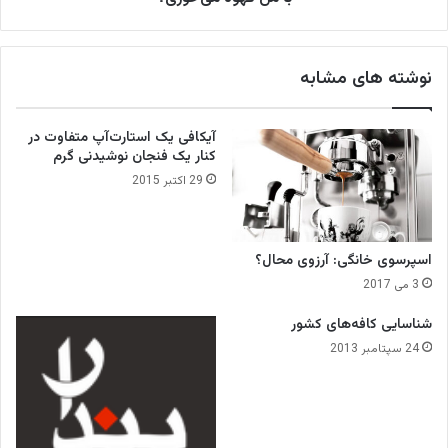
ا
خ
ر
و
ق
ر
نوشته های مشابه
ه
ی
و
؟
ه
آیکافی یک استارت‌آپ متفاوت در
؟
کنار یک فنجان نوشیدنی گرم
29 اکتبر 2015
اسپرسوی خانگی: آرزوی محال؟
3 می 2017
شناسایی کافه‌های کشور
24 سپتامبر 2013