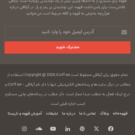
قهوه برای بسیاری از ما آدم‌ها چیزی بیش از یک نوشیدنی روزمره است. آیکافی
تلاشی‌ست برای پاس‌داشت قهوه، این نوشیدنی پر رمز و راز. در آیکافی درباره
هرآن‌چه به‌نوعی به قهوه و کافه مربوط است می‌خوانید.
آدرس
ایمیل
خود
را
وارد
کنید
تمام حقوق برای آیکافی محفوظ است Copyright @ 2026 iCoff.ee استفاده از
مطالب در دیگر سایت‌ها و رسانه‌های الکترونیکی تنها با ذکر نام آیکافی - iCoff.ee و
درج لینک فعال به مطلب مبدا مجاز است. ذکر مطلب در رسانه‌های چاپی مستلزم
کسب اجازه قبلی است.
قهوه‌خانه
وبلاگ
تماس با ما
درباره ما
تبلیغات
آموزش قهوه و باریستا
فیس
X
‫پین‌ترست
لینکدین
یوتیوب
ساند
اینستاگرام