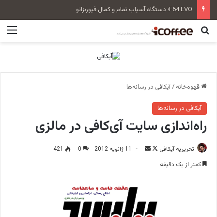
F64 EVO؛ دستگاه آسیاب تمام و کمال فیورنزاتو
جستجو برای
منو
قهوه‌خانه
/
آیکافی در رسانه‌ها
آیکافی در رسانه‌ها
راه‌اندازی سایت آی‌کافی در مالزی
تحریریه آیکافی
F
ا
11 ژانویه 2012
0
421
o
ر
کمتر از یک دقیقه
l
س
l
ا
o
ل
w
ا