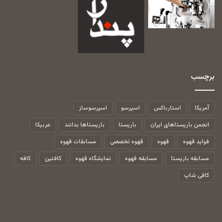
برچسب
آمریکا
استارباکس
اسپرسو
اسپرسوساز
انجمن باریستاهای ایران
باریستا
باریستاها بدانند
عربیکا
فواید قهوه
قهوه
قهوه تخصصی
مسابقات قهوه
مسابقه باریستا
مسابقه قهوه
نمایشگاه قهوه
کافئین
کافه
کافی شاپ