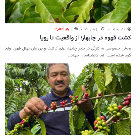
دیگر رسانه‌ها
1 ژوئن 2021
0
12,405
کشت قهوه در چابهار؛ از واقعیت تا رویا
بخش خصوصی به تازگی در بندر چابهار برای کاشت و پرورش نهال قهوه وارد
گود شده است؛ اما کارشناسان جهاد…