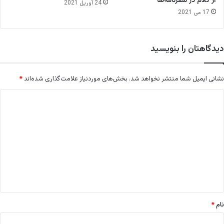
از کلام در سفرنامه‌ها
24 آوریل 2021
ی
17 می 2021
ع
ی
د
دیدگاهتان را بنویسید
ر
ا
ص
نشانی ایمیل شما منتشر نخواهد شد.
بخش‌های موردنیاز علامت‌گذاری شده‌اند
*
ف
ه
د
ا
ی
ن
د
گ
ا
ه
*
نام
*