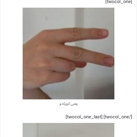
[twocol_one]
یعنی کورتادو
[/twocol_one] [twocol_one_last]