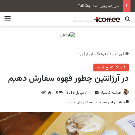
سن‌رمو زویی بلند Tall Cup
جستجو برای
منو
قهوه‌خانه
/
فرهنگ تاریخ قهوه
فرهنگ تاریخ قهوه
در آرژانتین چطور قهوه سفارش دهیم
فرشته ثابتیان
ا
7 آوریل 2019
0
491
ر
خواندن این مطلب 3 دقیقه زمان میبرد
س
ا
ل
ا