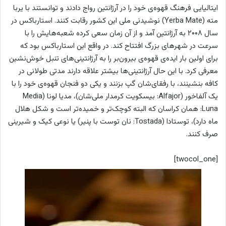
ایتالیایی فرهنگ قهوه‌ی خود را در آرژانتین رواج دادند و توانستند با یربا
مته (
Yerba Mate
)
نوشیدنی ملی این کشور رقابت کنند. استارباکس در
سال ۲۰۰۸ به آرژانتین آمد و از آن زمان سعی کرده شعبه‌هایش را با
سرعت در شهرهای بزرگ افتتاح کند. در واقع این استارباکس بود که
برای اولین بار ایده‌ی قهوه‌ی بیرون‌بر را به آرژانتینی‌های تنبل خوش‌نشین
معرفی کرد. با این حال آرژانتینی‌ها بیشتر علاقه دارند مدتی طولانی در
کافه بنشینند، با رفقای‌شان گپ بزنند و یکی دو فنجان قهوه‌ی خود را با
یک آلفاخور
(Alfajor: بیسکویت کرمدار ملی‌شان)، مدیا لونا
(Media
Luna: همان کراسان که البته کوچک‌تر و خمیده‌تر است و شکل هلال
ماه دارد)،
توستادا
(Tostada:
نان توست با پنیر) یا نوعی کیک و شیرینی
صرف کنند.
[twocol_one]