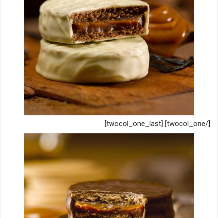
[/twocol_one] [twocol_one_last]