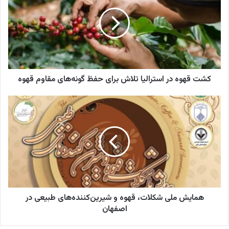
خ
ت
و
ق
د
ه
ر
و
ا
ه
و
د
ا
ر
ر
کشت قهوه در استرالیا تلاش برای حفظ گونه‌های مقاوم قهوه
ا
د
س
ک
ت
ه
ن
ر
م
ی
ا
ا
د
ل
ی
ی
ش
ا
م
ت
ل
ل
ی
ا
ش
ش
همایش ملی شکلات، قهوه و شیرین‌کننده‌های طبیعی در
ک
ب
ل
اصفهان
ر
ا