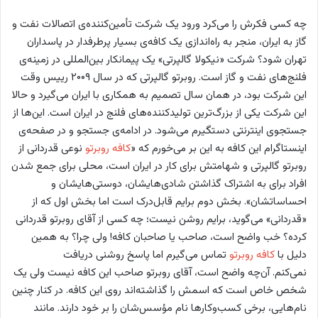
چه کسی فکرش را می‌کرد ورود یک شرکت تأمین‌کننده‌ی اتصالات نفت و
گاز به ایران، منجر به راه‌اندازی یک کافه‌ی بسیار پرطرفدار در پاسداران
تهران شود؟ شرکت «نیکولا گالپرتی» یک پیمانکار بین‌المللی در زمینه‌ی
فلنج‌های نفت و گاز است. روبرتو گالپرتی که در سال ۲۰۰۹ رییس وقت
این شرکت بود، در همان سال تصمیم به همکاری با ایران می‌گیرد و حالا
این شرکت یکی از بزرگ‌ترین تولیدکننده‌های فلنج در ایران است. این‌ها از
جستجوی اینترنتی دستگیرم می‌شود. در ادامه‌ی جستجو و در صفحه‌ی
اینستاگرام این کافه به این بر می‌خورم که «
کافه روبرتو
نوعی قدردانی از
روبرتو گالپرتی و شهامتش برای کار در ایران است، محلی برای جمع شدن
افراد برای به اشتراک گذاشتن شادی‌هایشان، دوستی‌هایشان و
احساساتشان». بخش دوم برایم قابل‌درک است اما بخش اول که از
«قدردانی» می‌گوید، برایم روشن نیست؛ چه کسی از آقای روبرتو قدردانی
کرده؟ خب واضح است، صاحب یا صاحبان کافه! ولی چرا؟ به همین
دلیل با
کافه روبرتو
تماس می‌گیرم اما پاسخ روشنی دریافت
نمی‌کنم. آن‌چه واضح است، آقای روبرتو صاحب این کافه نیست ولی یک
شخص خاص است که اسمش را گذاشته‌اند روی این کافه. در کنار چنین
نام‌هایی، برخی کسب‌وکارها نام مؤسس‌شان را بر خود دارند. مانند