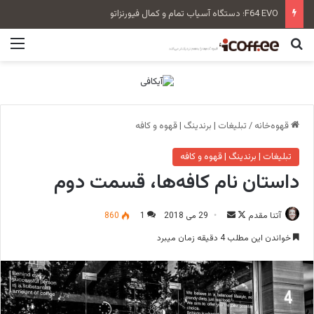
سن‌رمو زویی بلند Tall Cup
جستجو برای
منو
قهوه‌خانه
/
تبلیغات | برندینگ | قهوه و کافه
تبلیغات | برندینگ | قهوه و کافه
داستان نام کافه‌ها، قسمت دوم
آتنا مقدم
F
ا
29 می 2018
1
860
o
ر
خواندن این مطلب 4 دقیقه زمان میبرد
l
س
l
ا
o
ل
w
ا