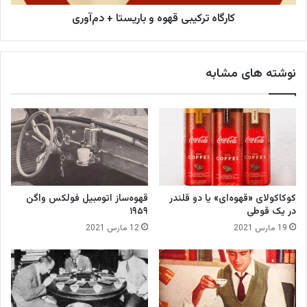
ا
ک
ن
کارگاه ترکیبی قهوه و باریستا + دم‌آوری
ی
ه
ب
ج
ی
ن
ق
نوشته های مشابه
و
ه
ب
و
ی
ه
خ
و
ل
ب
ی
ا
ج
ر
ف
ی
ا
س
کوکاکولای «قهوه‌ای» یا دو قلندر
قهوه‌ساز اتومبیل فولکس واگن
ر
ت
در یک قوطی
۱۹۵۹
س
ا
19 مارس 2021
12 مارس 2021
+
د
م‌
آ
و
ر