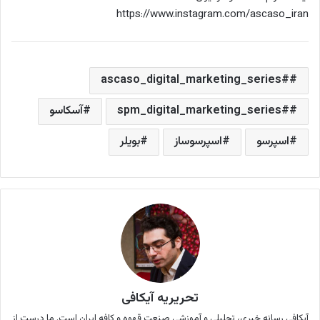
https://www.instagram.com/ascaso_iran
#ascaso_digital_marketing_series
#spm_digital_marketing_series
آسکاسو
اسپرسو
اسپرسوساز
بویلر
تحریریه آیکافی
آیکافی رسانه خبری،‌ تحلیلی و آموزشی صنعت قهوه و کافه ایران است. ما درست از