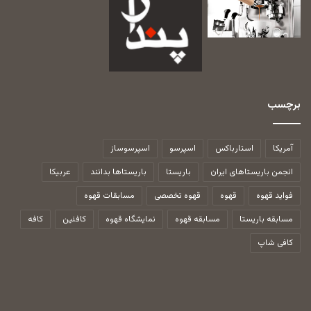
برچسب
آمریکا
استارباکس
اسپرسو
اسپرسوساز
انجمن باریستاهای ایران
باریستا
باریستاها بدانند
عربیکا
فواید قهوه
قهوه
قهوه تخصصی
مسابقات قهوه
مسابقه باریستا
مسابقه قهوه
نمایشگاه قهوه
کافئین
کافه
کافی شاپ