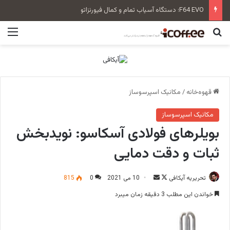
سن‌رمو زویی بلند Tall Cup
جستجو برای
منو
قهوه‌خانه
/
مکانیک اسپرسوساز
مکانیک اسپرسوساز
بویلرهای فولادی آسکاسو: نویدبخش
ثبات و دقت دمایی
تحریریه آیکافی
F
ا
10 می 2021
0
815
o
ر
خواندن این مطلب 3 دقیقه زمان میبرد
l
س
l
ا
o
ل