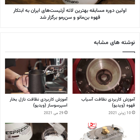
ا
ه
س
اولین دوره مسابقه بهترین لاته آرتیست‌های ایران به ابتکار
م
ل
س
قهوه بن‌مانو و سن‌رمو برگزار شد
و
ا
ف
ب
و
ق
نوشته های مشابه
د
ه
ب
ه
ت
ر
ی
ن
ل
ا
آموزش کاربردی نظافت آسیاب
آموزش کاربردی نظافت نازل بخار
ت
قهوه (ویدیو)
اسپرسوساز (ویدیو)
ه
10 ژوئن 2021
29 می 2021
آ
ر
ت
ی