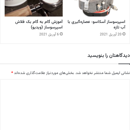
س
ت‌
ه
ا
اسپرسوساز آسکاسو: عصاره‌گیری با
آموزش گام به گام بک فلاش
ی
آب تازه
اسپرسوساز (ویدیو)
ا
20 آوریل 2021
6 آوریل 2021
ی
ر
ا
دیدگاهتان را بنویسید
ن
ب
ه
نشانی ایمیل شما منتشر نخواهد شد.
بخش‌های موردنیاز علامت‌گذاری شده‌اند
*
ا
ب
د
ت
ی
ک
ا
د
ر
گ
ق
ه
ا
و
ه
ه