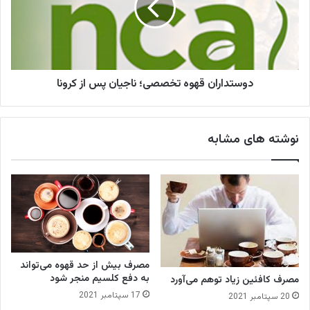
ی
د
ب
ا
ر
ر
ا
ا
ی
ن
ا
دوستداران قهوه تخصصی؛ ناجیان پس از کرونا
ق
ح
ه
ی
و
ا
ه
نوشته های مشابه
ی
ت
ج
خ
ن
ص
گ
ص
ل‌
ی
ه
؛
ا
ن
و
ا
م
ج
مصرف بیش از حد قهوه می‌تواند
ق
ی
به دفع کلسیم منجر شود
مصرف کافئین زیاد توهم می‌آورد
ا
ا
17 سپتامبر 2021
20 سپتامبر 2021
ب
ن