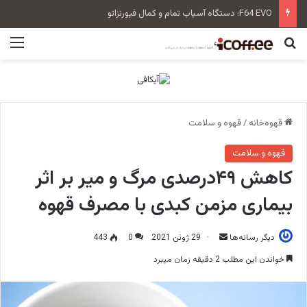
F64 EVO؛ دستگاه آسیاب تمام و کمال فیورنزاتو
جستجو برای
منو
قهوه‌خانه
/
قهوه و سلامت
قهوه و سلامت
کاهش ۴۹درصدی مرگ و میر بر اثر
بیماری مزمن کبدی با مصرف قهوه
دیگر رسانه‌ها
ا
29 ژوئن 2021
0
443
ر
خواندن این مطلب 2 دقیقه زمان میبرد
س
ا
ل