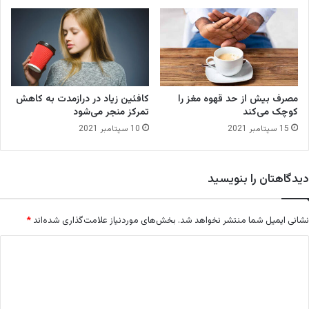
ل
پ
ه
س
ب
ا
ا
ز
گ
ک
ر
ر
م
و
مصرف بیش از حد قهوه مغز را
کافئین زیاد در درازمدت به کاهش
ا
ن
کوچک می‌کند
تمرکز منجر می‌شود
ی
ا
15 سپتامبر 2021
10 سپتامبر 2021
ش
ز
م
دیدگاهتان را بنویسید
ی
ن
نشانی ایمیل شما منتشر نخواهد شد.
بخش‌های موردنیاز علامت‌گذاری شده‌اند
*
د
ی
د
گ