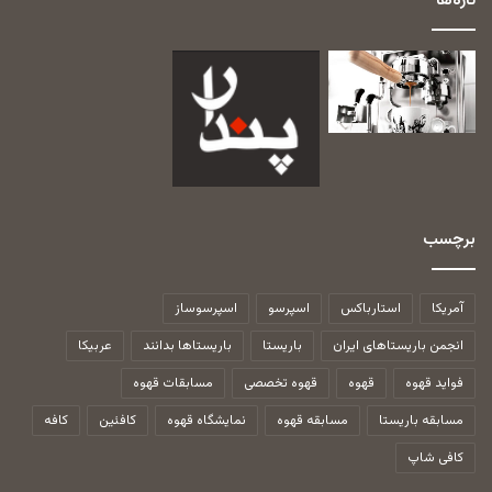
تازه‌ها
برچسب
آمریکا
استارباکس
اسپرسو
اسپرسوساز
انجمن باریستاهای ایران
باریستا
باریستاها بدانند
عربیکا
فواید قهوه
قهوه
قهوه تخصصی
مسابقات قهوه
مسابقه باریستا
مسابقه قهوه
نمایشگاه قهوه
کافئین
کافه
کافی شاپ