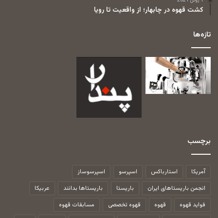
1 ژوئن 2021
کشت قهوه در چابهار؛ از واقعیت تا رویا
تازه‌ها
برچسب
آمریکا
استارباکس
اسپرسو
اسپرسوساز
انجمن باریستاهای ایران
باریستا
باریستاها بدانند
عربیکا
فواید قهوه
قهوه
قهوه تخصصی
مسابقات قهوه