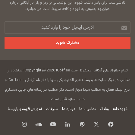
تلاشی‌ست برای پاس‌داشت قهوه، این نوشیدنی پر رمز و راز. در آیکافی درباره
هرآن‌چه به‌نوعی به قهوه و کافه مربوط است می‌خوانید.
آدرس
ایمیل
خود
را
وارد
کنید
تمام حقوق برای آیکافی محفوظ است Copyright @ 2026 iCoff.ee استفاده از
مطالب در دیگر سایت‌ها و رسانه‌های الکترونیکی تنها با ذکر نام آیکافی - iCoff.ee و
درج لینک فعال به مطلب مبدا مجاز است. ذکر مطلب در رسانه‌های چاپی مستلزم
کسب اجازه قبلی است.
قهوه‌خانه
وبلاگ
تماس با ما
درباره ما
تبلیغات
آموزش قهوه و باریستا
فیس
X
‫پین‌ترست
لینکدین
یوتیوب
ساند
اینستاگرام