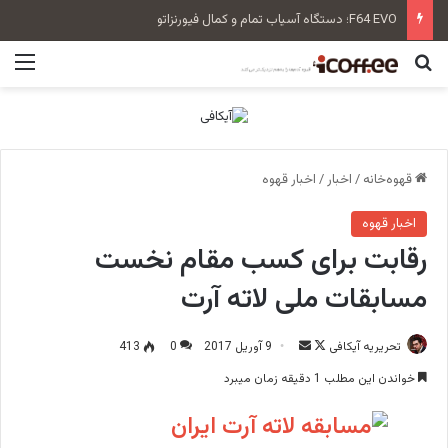
F64 EVO؛ دستگاه آسیاب تمام و کمال فیورنزاتو
جستجو برای
منو
قهوه‌خانه
/
اخبار
/
اخبار قهوه
اخبار قهوه
رقابت برای کسب مقام نخست
مسابقات ملی لاته آرت
تحریریه آیکافی
F
ا
9 آوریل 2017
0
413
o
ر
خواندن این مطلب 1 دقیقه زمان میبرد
l
س
l
ا
o
ل