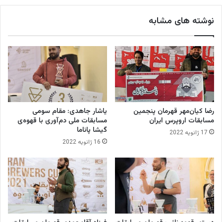
ت
ن
ج
د
نوشته های مشابه
ه
و
ا
ر
ن
ه
ی
م
ق
س
ه
ا
و
ب
ه
ق
ا
رضا کیان‌مهر قهرمان پنجمین
یاشار جاهدی: مقام سومی
ت
مسابقات اروپرس ایران
مسابقات ملی دم‌آوری با قهوه‌ی
م
گیشا پاناما
17 ژانویه 2022
ل
16 ژانویه 2022
ی
ب
ا
ر
ی
س
ت
ا