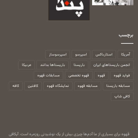
برچسب
آمریکا
استارباکس
اسپرسو
اسپرسوساز
انجمن باریستاهای ایران
باریستا
باریستاها بدانند
عربیکا
فواید قهوه
قهوه
قهوه تخصصی
مسابقات قهوه
مسابقه باریستا
مسابقه قهوه
نمایشگاه قهوه
کافئین
کافه
کافی شاپ
قهوه برای بسیاری از ما آدم‌ها چیزی بیش از یک نوشیدنی روزمره است. آیکافی