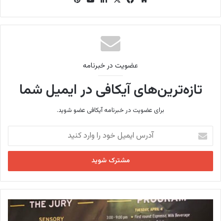
سای
س
دین
وب
ترس
ت
بو
ت
ک
عضویت در خبرنامه
تازه‌ترین‌های آیکافی در ایمیل شما
برای عضویت در خبرنامه آیکافی عضو شوید.
آ
د
ر
س
ا
ی
م
ی
ح
ل
ض