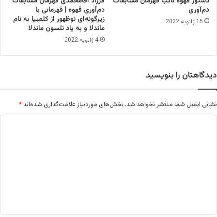
دستور قهوه نائب قهرمان مسابقات
فرزاد آقامحمدی قهرمان مسابقات
خ
دم‌آوری
دم‌آوری قهوه | قهرمانی با
ر
زیرگونه‌ای نوظهور از کلمبیا به نام
15 ژانویه 2022
ماندلا و به یاد نلسون ماندلا
د
ا
4 ژانویه 2022
د
م
ا
دیدگاهتان را بنویسید
ه
ب
ر
نشانی ایمیل شما منتشر نخواهد شد.
بخش‌های موردنیاز علامت‌گذاری شده‌اند
*
گ
ز
د
ا
ی
ر
م
د
ی‌
گ
ش
ا
و
د
ه
*