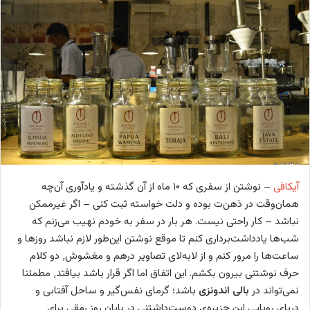
o
ل
w
ا
o
ی
n
م
X
ی
ل
آیکافی
– نوشتن از سفری که ۱۰ ماه از آن گذشته و یادآوری آن‌چه
همان‌وقت در ذهن‌ت بوده و دلت خواسته ثبت کنی – اگر غیرممکن
نباشد – کار راحتی نیست. هر بار در سفر به خودم نهیب می‌زنم که
شب‌ها یادداشت‌‌برداری کنم تا موقع نوشتن این‌طور لازم نباشد روزها و
ساعت‌ها را مرور کنم و از لابه‌لای تصاویر درهم و مغشوش٬ دو کلام
حرف نوشتنی بیرون بکشم. این اتفاق اما اگر قرار باشد بیافتد٬ مطمئنا
نمی‌تواند در
بالی اندونزی
باشد؛ گرمای نفس‌گیر و ساحل آفتابی و
دریای رویایی این جزیره‌ی دوست‌داشتنی در پایان روز رمقی برای