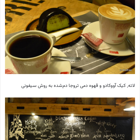
لاته٬ کیک آووکادو و قهوه دمی تروجا دم‌شده به روش سیفونی