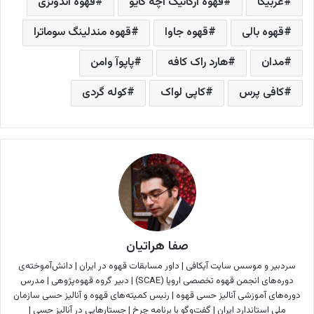
عربیکا
قهوه ارگانیک آچه گایو
قهوه اندونزی
قهوه بالی
قهوه جاوا
قهوه مندلینگ سوماترا
مدان
هارد راک کافه
پاپوآ وامن
کافی پرس
کاپی لواک
کوله گردی
صفا هراتیان
سردبیر و موسس سایت آیکافی | داور مسابقات قهوه در ایران | دانش‌آموخته‌ی
دوره‌های انجمن قهوه تخصصی اروپا (SCAE) | دبیر گروه قهوه‌پژوهی | مدرس
دوره‌های آموزشی آنالیز حسی قهوه | رئیس کمیته‌های قهوه و آنالیز حسی سازمان
ملی استاندارد ایران |
گفت‌وگو با برنامه چرخ |
جستارهایی در آنالیز حسی
|