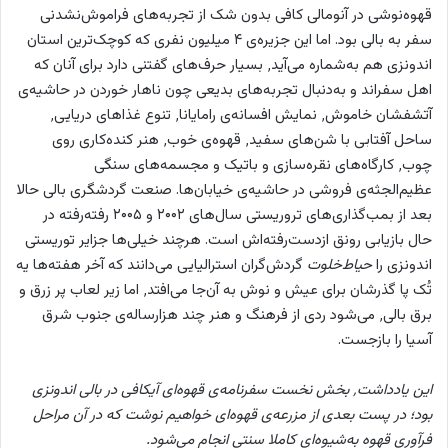
قهوه‌نوشی در آنومالی کافی بدون شک از تجربه‌های فراموش‌نشدنی
سفر به بالی بود. اما این جزیره‌ی ۴ میلیون نفری که کوچک‌ترین استان
اندونزی هم به‌شماره می‌آید٬ بسیار حرف‌های گفتنی دارد برای آنان که
اهل سفراند و به‌دنبال تجربه‌های بدیعی چون ناهار خوردن در حاشیه‌ی
آتشفشان خاموش٬ نمایش افسانه‌ی رامایانا٬ تنوع غذاهای دریایی٬
ساحل آفتابی با شن‌های سفید٬ قهوه‌ی خوب٬ هنر کنده‌کاری روی
چوب٬ کارگاه‌های نقره‌سازی و باتیک و مجسمه‌های سنگی
عظیم‌الجثه‌ی فروشی در حاشیه‌ی خیابان‌ها. صنعت گردشگری بالی حالا
بعد از بمب‌گذاری‌های تروریستی سال‌های ۲۰۰۲ و ۲۰۰۵ رفته‌رفته در
حال بازیابی رونق ازدست‌رفته‌اش است. هرچند خیلی‌ها جزایر توریستی
اندونزی را
حیاط‌خلوت
گردش‌گران استرالیایی می‌دانند که آخر هفته‌ها یه
تُک پا گذرشان برای عیش و نوش به آن‌جا می‌افتد٬ اما زیر لعاب پر زرق و
برق بالی٬ می‌شود ردی از فرهنگ و هنر چند هزارساله‌ی جنوب شرق
آسیا را بازجست.
این یادداشت٬ بخش نخست سفرنامه‌ی قهوه‌ای آیکافی در بالی اندونزی
بود؛ در پست بعدی از مزرعه‌ی قهوه‌ای خواهیم نوشت که در آن مراحل
فرآوری قهوه به‌شیوه‌ای کاملا سنتی انجام می‌شود.