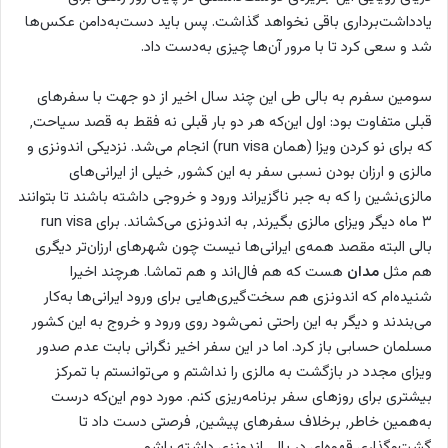
یادداشت‌برداری باقی نخواهد گذاشت. پس باید دست‌به‌دامن عکس‌ها
شد و سعی کرد تا با مرور آن‌ها چیزی به‌دست داد.
سومین سفرم به بالی طی این چند سال اخیر از دو جهت با سفرهای
قبلی متفاوت بود: اول این‌که هر دو بار قبلی نه فقط به قصد سیاحت٬
که برای نو کردن ویزا (همان run visa) انجام می‌شد. نزدیکی اندونزی و
مالزی و ارزان بودن نسبی سفر به این کشور٬ خیلی از ایرانی‌های
مالزی‌نشین را که به جبر ناگزیراند ورود و خروجی داشته باشند تا بتوانند
۳ ماه دیگر ویزای مالزی بگیرند٬ به اندونزی می‌کشاند. برای run visa
بالی البته مقصد همه‌ی ایرانی‌ها نیست چون شهرهای ارزان‌تر دیگری
هم مثل
مدان
هست که هم فال‌اند و هم تماشا. هرچند اخیرا
شنیده‌ام که اندونزی هم سخت‌گیری‌هایی برای ورود ایرانی‌ها به‌کار
می‌بندند و دیگر به این راحتی نمی‌شود روی ورود و خروج به این کشور
مسلمان حسابی باز کرد. اما در این سفر اخیر نگرانی بابت عدم صدور
ویزای مجدد در بازگشت به مالزی را نداشتم و می‌توانستم با تمرکز
بیشتری برای روزهای سفر برنامه‌ریزی کنم. مورد دوم این‌که درست
به‌همین خاطر٬ برخلاف سفرهای پیشین٬ فرصتی دست داد تا
گشت‌و‌گذاری قهوه‌ای در بالی اندونزی داشته باشم.