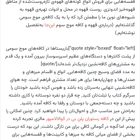
قفسه‌هایی برای فروش انواع گونه‌های قهوه‌‌ی تازه‌روست‌شده از مناطق
قهوه‌خیز اندونزی. روست قهوه در محل و ادوات تهیه‌ی قهوه به
شیوه‌های نوین ما را مطمئن کرد که پا به یک کافه‌ی موج سومی
گذاشته‌ایم. (درباره‌ی قهوه و کافه موج سوم
این‌جا
به‌تفصیل
نوشته‌ایم.)
[quote style=”boxed” float=”left”]باریستاها در کافه‌های موج سومی
از پشت کانترها و دستگاه‌های عظیم اسپرسوساز بیرون آمده‌ و یک قدم
به مشتری‌های کافه‌نشین نزدیک‌تر شده‌اند[/quote]
به مدد فضای وسیع چنین کافه‌هایی٬ انواع و اقسام میزهای و
صندلی‌ها و چهارپایه‌ها برای هر تعداد مشتری فراهم است. چه هوای
کافه‌نشینی تنهایی به‌سرتان زده باشد و هوس کرده باشید خودتان را
سرگرم کتاب یا تبلت‌تان کنید٬ چه قرار دو نفره دوستانه یا کاری داشته
باشید و چه دسته‌جمعی با دوستان و رفقا به کافه آمده باشید٬
به‌راحتی میز مناسب حال و احوال‌تان را پیدا خواهید کرد. چنین امکانی را
پیش از این در
کافه رستوران پلن بی در کوالالامپور
مالزی تجربه کرده
بودم. اما آنچه در آنومالی کافی برای من تازگی داشت٬ این بود که درست
بخشی از فضای میانی کافه به میزها و کابینت‌ها و قفسه‌هایی برای