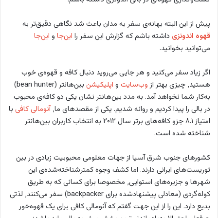
پیش از این البته بهانه‌ی سفر به مدان باعث شد نگاهی دقیق‌تر به
قهوه اندونزی
داشته باشم که گزارش این سفر را
این‌جا
و
این‌جا
می‌توانید بخوانید.
اگر زیاد سفر می‌کنید و هر جایی می‌روید دنبال کافه‌ و قهوه‌ی خوب
هستید٬ چیزی بهتر از
وب‌سایت
و
اپلیکیشن
بین‌هانتر (bean hunter)
به‌کار شما نخواهد آمد. به مدد بین‌هانتر نشان یکی دو کافه‌ی محبوب
در بالی را پیدا کردیم و روانه شدیم. یکی از مقصدهای ما٬
آنومالی کافی
با
امتیاز ۸.۱ جزو کافه‌های برتر سال ۲۰۱۲ به انتخاب کاربران بین‌هانتر
شناخته شده است.
کشورهای جنوب شرق آسیا از جهات معلومی محبوبیت زیادی در بین
توریست‌های ایرانی دارند. اما کشف وجوه کمتر‌شناخته‌شده‌ی این
شهرها و جزیره‌های استوایی٬ مخصوصا برای کسانی که به طریق
کوله‌گردی (معادلی پیشنهادشده برای backpacker) سفر می‌کنند٬ لذتی
بدیع دارد. این را از این جهت گفتم که آنومالی کافی برای یک قهوه‌خور