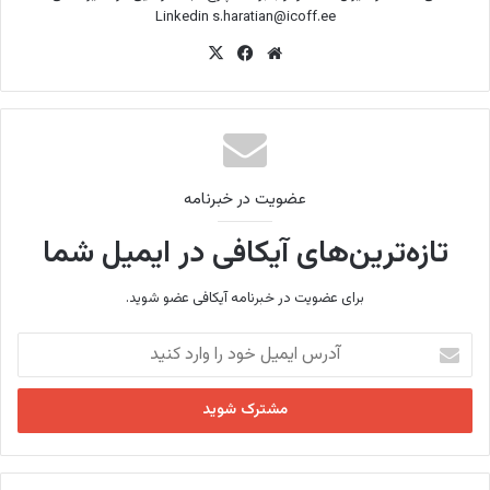
Linkedin
s.haratian@icoff.ee
وب
فی
X
سای
س
ت
بو
ک
عضویت در خبرنامه
تازه‌ترین‌های آیکافی در ایمیل شما
برای عضویت در خبرنامه آیکافی عضو شوید.
آ
د
ر
س
ا
ی
م