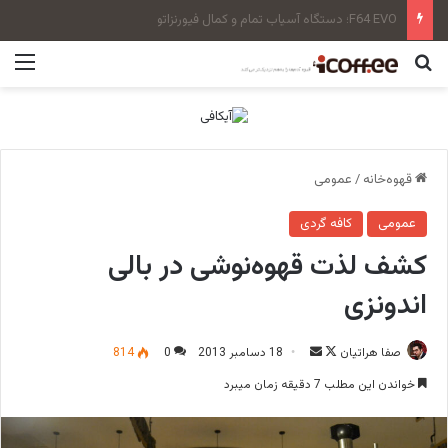
سن‌رمو زویی بلند Tall Cup
جستجو برای
منو
قهوه‌خانه
/
عمومی
عمومی
کافه گردی
کشف لذت قهوه‌نوشی در بالی
اندونزی
صفا هراتیان
F
ا
18 دسامبر 2013
0
814
o
ر
خواندن این مطلب 7 دقیقه زمان میبرد
l
س
l
ا