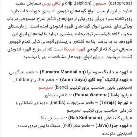
(aeropress)٬
سیفون
(siphon)٬ drip و
کافی پرس
سفارش دهید.
علاوه بر این٬ از میان انواع گونه‌های قهوه‌ی اندونزی حق انتخاب دارید.
روی تخته‌سیاه بزرگی روی یکی از دیوارهای کافه٬ شرح مبسوطی در باب
ویژگی‌های طعمی انواع گونه‌های قهوه اندونزی آمده است. از باریستای
مجرب کافه خواستیم توضیحات بیشتری درباره تفاوت‌های انواع این
قهوه‌ها به ما بدهد. بنا به گفته‌ی باریستای آنومالی کافی تمام قهوه‌ی
مصرفی این کافه از گونه‌ی
قهوه عربیکا
است که در مزارع قهوه اندونزی
کشت می‌شود. او برای انواع قهوه‌ها٬ مشخصات زیر را برشمرد:
× قهوه مندلینگ سوماترا (Sumatra Mandailing)
~ طعم تنباکویی
× قهوه ارگانیک آچه گایو (Aceh Gayu)
~ طعم خاکی٬ full body ٬
اسیدیتی پایین٬ مناسب برای ترکیب (blend)
اسپرسو
× پاپوآ وامنا (Papua Wamena)
~ طعم میوه‌ای
× توراجا (Toraja)
~ طعم سبزیجات (herbs)٬ ادویه‌ای٬ شکلاتی و
کاراملی٬ مناسب برای ترکیب اسپرسو
× بالی کینتامانی (Bali Kintamani)
~ اسیدیتی بالا
× قهوه جاوا (Java)
~ طعم مغز (nut)٬ سبک با پس‌مزه‌ی ساده٬
اسیدیتی متوسط