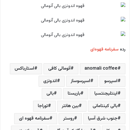
رده
سفرنامه‌ قهوه‌ای
anomali coffee
آنومالی کافی
استارباکس
اسپرسو
اسپرسوساز
اندونزی
اینتلیجنتسیا
باریستا
بالی
بالی کینتامانی
بین هانتر
توراجا
جنوب شرق آسیا
روستر
سفرنامه قهوه ای