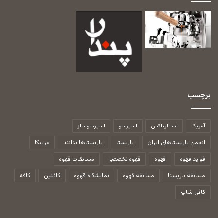
برچسب
آمریکا
استارباکس
اسپرسو
اسپرسوساز
انجمن باریستاهای ایران
باریستا
باریستاها بدانند
عربیکا
فواید قهوه
قهوه
قهوه تخصصی
مسابقات قهوه
مسابقه باریستا
مسابقه قهوه
نمایشگاه قهوه
کافئین
کافه
کافی شاپ