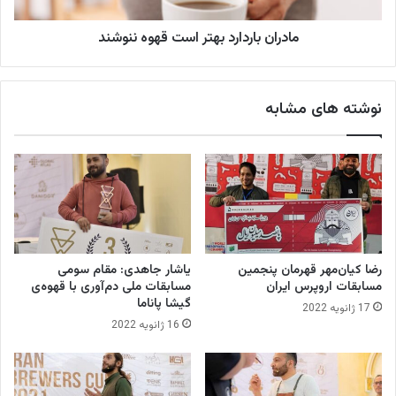
ا
ا
ر
س
مادران باردارد بهتر است قهوه ننوشند
د
پ
ا
ر
ر
س
د
نوشته های مشابه
و
ب
س
ه
ا
ت
ز
ر
(
ا
و
س
ی
ت
د
ق
ی
ه
رضا کیان‌مهر قهرمان پنجمین
یاشار جاهدی: مقام سومی
و
و
مسابقات اروپرس ایران
مسابقات ملی دم‌آوری با قهوه‌ی
)
ه
گیشا پاناما
17 ژانویه 2022
ن
16 ژانویه 2022
ن
و
ش
ن