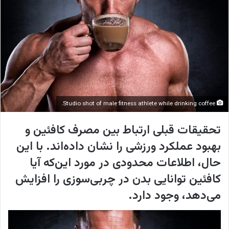
ی
م
ی
ل
Studio shot of male fitness athlete while drinking coffee.
تحقیقات قبلی ارتباط بین مصرف کافئین و
بهبود عملکرد ورزشی را نشان داده‌اند. با این
حال، اطلاعات محدودی در مورد این‌که آیا
کافئین توانایی بدن در چربی‌سوزی را افزایش
می‌دهد، وجود دارد.