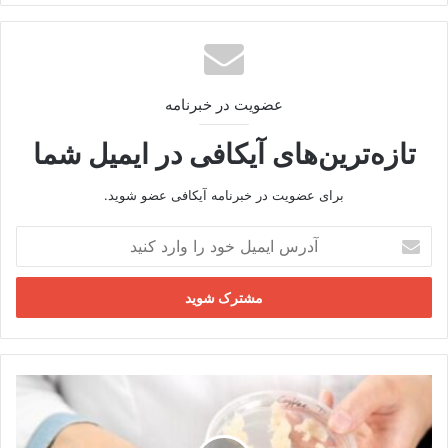
بو
ت
ک
عضویت در خبرنامه
تازه‌ترین‌های آیکافی در ایمیل شما
برای عضویت در خبرنامه آیکافی عضو شوید.
آ
د
ر
س
ا
ی
م
ی
ق
ل
ه
خ
و
و