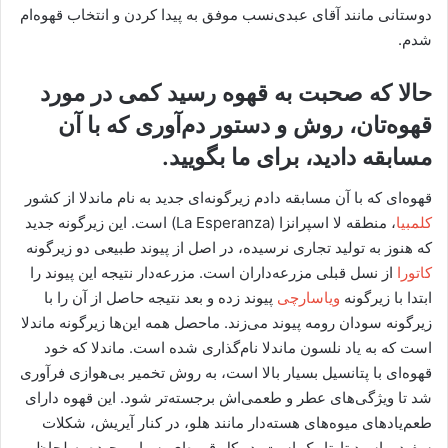
دوستانی مانند آقای عبدی‌نسب موفق به پیدا کردن و انتخاب قهوه‌ام
شدم.
حالا که صحبت به قهوه رسید کمی در مورد
قهوه‌تان، روش و دستور دم‌آوری که با آن
مسابقه دادید، برای ما بگویید.
قهوه‌ای که با آن مسابقه دادم زیرگونه‌ای جدید به نام ماندلا از کشور
کلمبیا
،‌ منطقه لا اسپرانزا (La Esperanza) است. این زیرگونه جدید
که هنوز به تولید تجاری نرسیده، در اصل از پیوند طبیعی دو زیرگونه
کاتورا
از نسل قبلی مزرعه‌داران است. مزرعه‌دار نتیجه این پیوند را
ابتدا با زیرگونه
ویاسارچی
پیوند زده و بعد نتیجه حاصل از آن را با
زیرگونه سودان رومه پیوند می‌زند. ماحصل همه این‌ها زیرگونه ماندلا
است که به یاد نلسون ماندلا نام‌گذاری شده است. ماندلا که خود
قهوه‌ای با پتانسیل بسیار بالا است، به روش تخمیر بی‌هوازی فرآوری
شد تا ویژگی‌های عطر و طعمی‌اش برجسته‌تر شود. این قهوه دارای
طعم‌یادهای میوه‌های هسته‌دار مانند هلو،‌ در کنار آیریش،‌ شکلات
سفید و اسید تارتاریک است. در کل قهوه‌ای بسیار پیچیده به لحاظ