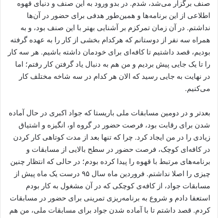
صنف برگزار می‌شد،‌ شدم. در بدو ورود به این صنف و دنیای قهوه
اطلاعی از این برنامه‌ها و همین‌طور هدفی برای حضور در آن‌ها
نداشتم. در آن زمان تمرکزم بر آشنایی بهتر با این صنف بود،‌ و به
همراه سه نفر از دوستانم که هرکدام بخشی از کار را به عهده گرفته
بودیم،‌ قصد داشتیم تا کافه‌ای برای خودمان داشته باشیم. هر سه کار
را تا یک جایی پیش بردیم و من هم به دنبال یاد گرفتن کار رفتم؛ اما
در نهایت به جایی رسید که الان هر کدام در سه شاخه مختلف کار
می‌کنیم.
بعدتر و در دومین مسابقات ملی باریستا که جواد اکبری در حال آماده
شدن برای رقابت بود، فرصت حضور در گروه او،‌ انگیزه و اشتیاق
زیادی را در من ایجاد کرد. چرا که تنها بعد از مدت کوتاهی کار کردن
در کافه‌ای کوچک، فرصت حضور در سطح بالایی از مسابقات و
برنامه‌های مرتبط با قهوه را پیدا کرده بودم؛ در حالی که انتظار چنین
چیزی را اصلا نداشتم. فروردین ماه سال ۹۵ درست یک ماه پیش از
مسابقات جواد، از کافه‌ی کوچکی که در آن مشغول به کار بودم
استعفا دادم و شروع به برنامه‌ریزی تمرینی برای حضور در مسابقات
کردم. قصد داشتم تا با آماده شدن جواد برای مسابقات ملی، من هم