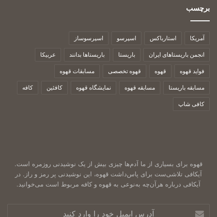
برچسب
آمریکا
استارباکس
اسپرسو
اسپرسوساز
انجمن باریستاهای ایران
باریستا
باریستاها بدانند
عربیکا
فواید قهوه
قهوه
قهوه تخصصی
مسابقات قهوه
مسابقه باریستا
مسابقه قهوه
نمایشگاه قهوه
کافئین
کافه
کافی شاپ
قهوه برای بسیاری از ما آدم‌ها چیزی بیش از یک نوشیدنی روزمره است.
آیکافی تلاشی‌ست برای پاس‌داشت قهوه، این نوشیدنی پر رمز و راز. در
آیکافی درباره هرآن‌چه به‌نوعی به قهوه و کافه مربوط است می‌خوانید.
آدرس