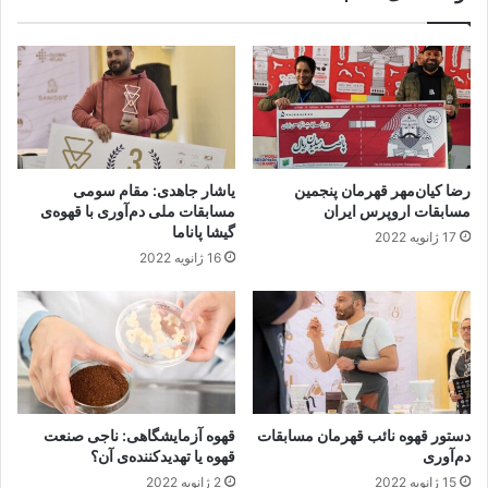
و
ا
ه
ی
ی
ی
ا
ب
ت
ا
ه
بُ
د
ر
ی
د
رضا کیان‌مهر قهرمان پنجمین
یاشار جاهدی: مقام سومی
د
ا
مسابقات اروپرس ایران
مسابقات ملی دم‌آوری با قهوه‌ی
ک
س
گیشا پاناما
17 ژانویه 2022
ن
پ
16 ژانویه 2022
ن
ر
د
س
ه‌
و
ی
س
آ
ا
ن
ز
؟
ه
ا
دستور قهوه نائب قهرمان مسابقات
قهوه آزمایشگاهی: ناجی صنعت
ی
دم‌آوری
قهوه یا تهدیدکننده‌ی آن؟
س
15 ژانویه 2022
2 ژانویه 2022