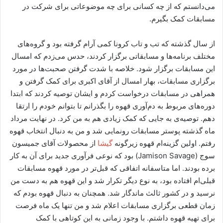
می‌دانستم که از چه کسانی برای چه موضوعاتی برای شرکت در
مسابقات کمک بگیرم.
از سال گذشته که تب و تاب کرونا کمی آرام گرفته بود و گروه‌های
مختلف برنامه‌ها و مسابقاتی برگزار کردند،‌ حدس می‌زدم که امسال
این مسابقات برگزار شود. خلاصه با شدت گرفتن صحبت‌ها در مورد
برگزاری مسابقات، بهار امسال از آقای اکبری برای کمک گرفتن و
همراهی در مسابقات درخواست کردم و ایشان توصیه کردند که ابتدا
دوره‌های مربوط به دم‌آوری قهوه را بگذرانم تا بتوانم خودم را ارتقا
دهم. توصیه‌ی به جایی که کمک زیادی هم به من کرد. در نهایت مرداد
ماه گذشته پوستر مسابقات رونمایی شد و من به دنبال انتخاب قهوه
رفتم. اولین گزینه‌ام قهوه زیرگونه
گیشا
از محصولات آقای جمیسون
سوج (Jamison Savage) بود که نوعی فرآوری جدید برای آن به کار
برده بودند. اما متاسفانه اتفاقی که قبل‌تر در مورد قهوه مسابقات
قبلی‌ام افتاده بود،‌ به نوع دیگر تکرار شد و این قهوه هم به دست من
نرسید و در کشور ثالث ماندگار شد. همچنان به دنبال قهوه بودم که
زمان قطعی برگزاری مسابقات اعلام شد و من تنها یک ماه فرصت
برای تهیه قهوه داشتم. با وجود زمانی به این کوتاهی با کمک