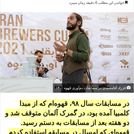
o
ر
خواندن این مطلب 6 دقیقه زمان میبرد
l
س
l
ا
o
ل
w
ا
o
ی
n
م
X
ی
ل
فرزاد آقامحمدی در مسابقات دم‌آوری قهوه ۱۴۰۰
در مسابقات سال ۹۸، قهوه‌ام که از مبدا
کلمبیا آمده بود، در گمرک آلمان متوقف شد و
دو هفته بعد از مسابقات به دستم رسید.
قهوه‌ای که امسال در مسابقه استفاده کردم