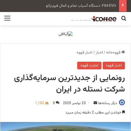
F64 EVO؛ دستگاه آسیاب تمام و کمال فیورنزاتو
جستجو برای
منو
قهوه‌خانه
/
اخبار
/
اخبار قهوه
اخبار قهوه
تجارت قهوه
رونمایی از جدیدترین سرمایه‌گذاری
شرکت نستله در ایران
دیگر رسانه‌ها
ا
23 نوامبر 2020
0
1,102
ر
خواندن این مطلب 2 دقیقه زمان میبرد
س
ا