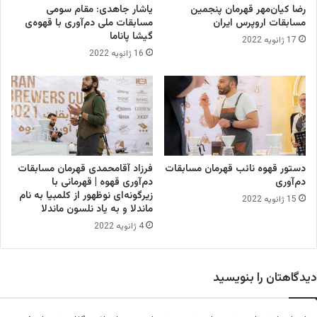
ر
رضا کیان‌مهر قهرمان پنجمین
یاشار جاهدی: مقام سومی
ق
مسابقات اروپرس ایران
مسابقات ملی دم‌آوری با قهوه‌ی
ه
گیشا پاناما
17 ژانویه 2022
و
16 ژانویه 2022
ه‌
س
ا
ز‌
ه
ا
ی
ت
دستور قهوه نائب قهرمان مسابقات
فرزاد آقامحمدی قهرمان مسابقات
م
دم‌آوری
دم‌آوری قهوه | قهرمانی با
ا
زیرگونه‌ای نوظهور از کلمبیا به نام
15 ژانویه 2022
ماندلا و به یاد نلسون ماندلا
م‌
ا
4 ژانویه 2022
ت
و
م
دیدگاهتان را بنویسید
ا
ت
ی