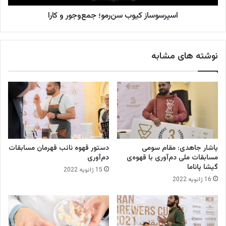
س
ز
ا
اسپرسوساز کیوب سن‌رمو؛ جمع‌و‌جور و کارا
ک
ب
ی
ق
و
ا
ب
نوشته های مشابه
ت
س
م
ن‌
ل
ر
ی
م
د
و
م‌
؛
آ
ج
و
م
ر
ع‌
یاشار جاهدی: مقام سومی
دستور قهوه نائب قهرمان مسابقات
ی
و‌
مسابقات ملی دم‌آوری با قهوه‌ی
دم‌آوری
ب
ج
گیشا پاناما
15 ژانویه 2022
ا
و
16 ژانویه 2022
ق
ر
ه
و
و
ک
ه‌
ا