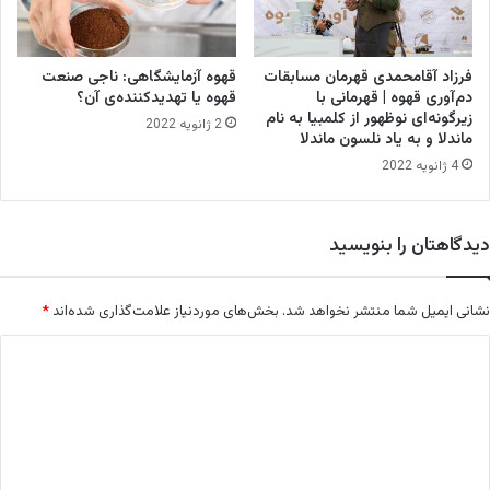
ی
ر
گ
ا
ی
ش
فرزاد آقامحمدی قهرمان مسابقات
قهوه آزمایشگاهی: ناجی صنعت
ا
دم‌آوری قهوه | قهرمانی با
قهوه یا تهدیدکننده‌ی آن؟
پ
زیرگونه‌ای نوظهور از کلمبیا به نام
2 ژانویه 2022
ا
ماندلا و به یاد نلسون ماندلا
ن
4 ژانویه 2022
ا
م
ا
دیدگاهتان را بنویسید
نشانی ایمیل شما منتشر نخواهد شد.
بخش‌های موردنیاز علامت‌گذاری شده‌اند
*
د
ی
د
گ
ا