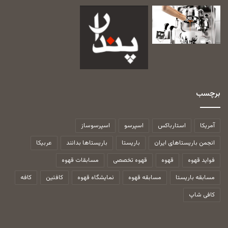
برچسب
آمریکا
استارباکس
اسپرسو
اسپرسوساز
انجمن باریستاهای ایران
باریستا
باریستاها بدانند
عربیکا
فواید قهوه
قهوه
قهوه تخصصی
مسابقات قهوه
مسابقه باریستا
مسابقه قهوه
نمایشگاه قهوه
کافئین
کافه
کافی شاپ