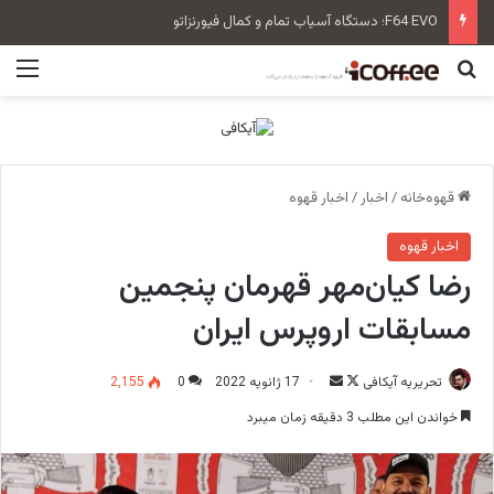
سن‌رمو زویی بلند Tall Cup
جستجو برای
منو
قهوه‌خانه
/
اخبار
/
اخبار قهوه
اخبار قهوه
رضا کیان‌مهر قهرمان پنجمین
مسابقات اروپرس ایران
تحریریه آیکافی
F
ا
17 ژانویه 2022
0
2,155
o
ر
خواندن این مطلب 3 دقیقه زمان میبرد
l
س
l
ا
o
ل