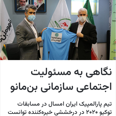
w
ا
o
ی
n
م
X
ی
ل
نگاهی به مسئولیت
اجتماعی سازمانی بن‌مانو
تیم پارالمپیک ایران امسال در مسابقات
توکیو ۲۰۲۰ در درخششی خیره‌کننده توانست