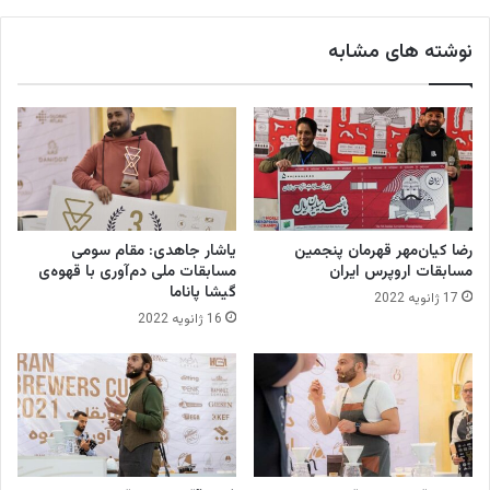
ا
ل
ر
ی
نوشته های مشابه
ش
ج
ی‌
د
ت
ی
ر
د
د
ر
س
ب
د
رضا کیان‌مهر قهرمان پنجمین
یاشار جاهدی: مقام سومی
م
مسابقات اروپرس ایران
مسابقات ملی دم‌آوری با قهوه‌ی
ح
گیشا پاناما
17 ژانویه 2022
ص
16 ژانویه 2022
و
ل
ا
ت
ق
ه
و