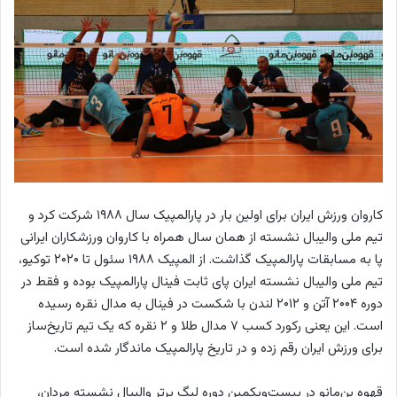
کاروان ورزش ایران برای اولین بار در پارالمپیک سال ۱۹۸۸ شرکت کرد و
تیم ملی والیبال نشسته از همان سال همراه با کاروان ورزشکاران ایرانی
پا به مسابقات پارالمپیک گذاشت. از المپیک ۱۹۸۸ سئول تا ۲۰۲۰ توکیو،
تیم ملی والیبال نشسته ایران پای ثابت فینال پارالمپیک بوده و فقط در
دوره ۲۰۰۴ آتن و ۲۰۱۲ لندن با شکست در فینال به مدال نقره رسیده
است. این یعنی رکورد کسب ۷ مدال طلا و ۲ نقره که یک تیم تاریخ‌ساز
برای ورزش ایران رقم زده و در تاریخ پارالمپیک ماندگار شده است.
قهوه بن‌مانو در بیست‌و‌یکمین دوره لیگ برتر والیبال نشسته مردان،