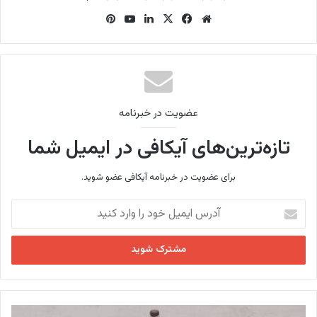
وب
فی
X
لینک
یوتی
‫پین‌
سای
س
دین
وب
ترس
ت
بو
ت
ک
عضویت در خبرنامه
تازه‌ترین‌های آیکافی در ایمیل شما
برای عضویت در خبرنامه آیکافی عضو شوید.
آ
د
ر
س
ا
ی
م
ی
ک