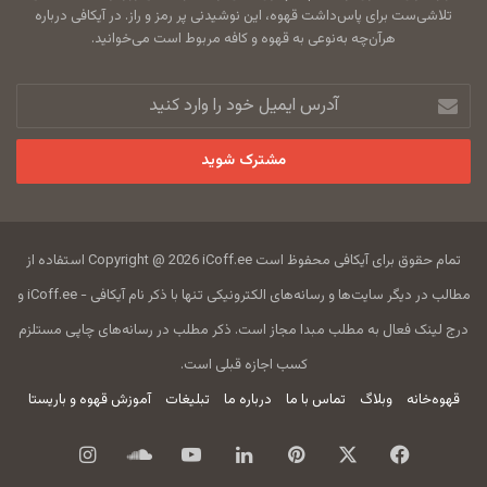
تلاشی‌ست برای پاس‌داشت قهوه، این نوشیدنی پر رمز و راز. در آیکافی درباره
هرآن‌چه به‌نوعی به قهوه و کافه مربوط است می‌خوانید.
آدرس
ایمیل
خود
را
وارد
کنید
تمام حقوق برای آیکافی محفوظ است Copyright @ 2026 iCoff.ee استفاده از
مطالب در دیگر سایت‌ها و رسانه‌های الکترونیکی تنها با ذکر نام آیکافی - iCoff.ee و
درج لینک فعال به مطلب مبدا مجاز است. ذکر مطلب در رسانه‌های چاپی مستلزم
کسب اجازه قبلی است.
قهوه‌خانه
وبلاگ
تماس با ما
درباره ما
تبلیغات
آموزش قهوه و باریستا
فیس
X
‫پین‌ترست
لینکدین
یوتیوب
ساند
اینستاگرام