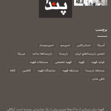
برچسب
آمریکا
استارباکس
اسپرسو
اسپرسوساز
انجمن باریستاهای ایران
باریستا
باریستاها بدانند
عربیکا
فواید قهوه
قهوه
قهوه تخصصی
مسابقات قهوه
مسابقه باریستا
مسابقه قهوه
نمایشگاه قهوه
کافئین
کافه
کافی شاپ
قهوه برای بسیاری از ما آدم‌ها چیزی بیش از یک نوشیدنی روزمره است. آیکافی