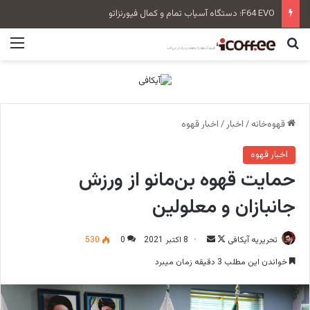
سن‌رمو زویی بلند Tall Cup
جستجو برای
منو
قهوه‌خانه
/
اخبار
/
اخبار قهوه
اخبار قهوه
حمایت قهوه بن‌مانو از ورزش
جانبازان و معلولین
تحریریه آیکافی
F
ا
8 اکتبر 2021
0
530
o
ر
خواندن این مطلب 3 دقیقه زمان میبرد
l
س
l
ا
o
ل