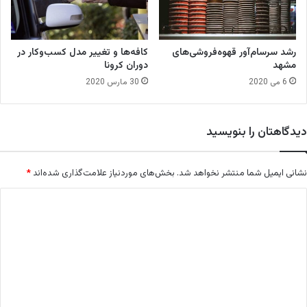
ب
ا
ر
ی
رشد سرسام‌آور قهوه‌فروشی‌های
کافه‌ها و تغییر مدل کسب‌وکار در
س
مشهد
دوران کرونا
ت
6 می 2020
30 مارس 2020
ا
و
د
دیدگاهتان را بنویسید
م‌
آ
و
نشانی ایمیل شما منتشر نخواهد شد.
بخش‌های موردنیاز علامت‌گذاری شده‌اند
*
ر
ی
د
آ
ی
ی
ک
د
ا
گ
ف
ی
ا
ه