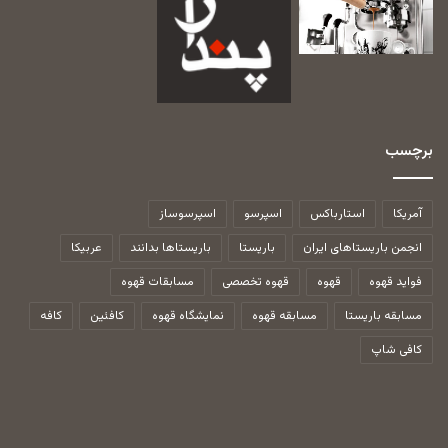
برچسب
آمریکا
استارباکس
اسپرسو
اسپرسوساز
انجمن باریستاهای ایران
باریستا
باریستاها بدانند
عربیکا
فواید قهوه
قهوه
قهوه تخصصی
مسابقات قهوه
مسابقه باریستا
مسابقه قهوه
نمایشگاه قهوه
کافئین
کافه
کافی شاپ