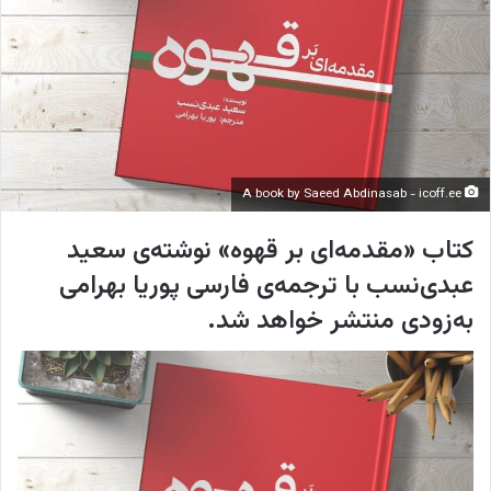
o
ی
n
م
X
ی
ل
A book by Saeed Abdinasab - icoff.ee
کتاب «مقدمه‌ای بر قهوه» نوشته‌ی سعید
عبدی‌نسب با ترجمه‌ی فارسی پوریا بهرامی
به‌زودی منتشر خواهد شد.