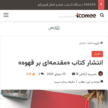
F64 EVO؛ دستگاه آسیاب تمام و کمال فیورنزاتو
جستجو برای
منو
قهوه‌خانه
/
اخبار
اخبار
انتشار کتاب «مقدمه‌ای بر قهوه»
تحریریه آیکافی
F
ا
25 جولای 2020
0
549
o
ر
خواندن این مطلب 1 دقیقه زمان میبرد
l
س
l
ا
o
ل
w
ا