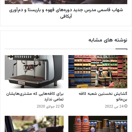
ه
ی
ا
شهاب قاسمی مدرس جدید دوره‌های قهوه و باریستا و دم‌آوری
م
ی
د
آیکافی
ش
ر
ا
س
ن
ج
نوشته های مشابه
ت
د
م
ی
ا
د
م
د
ی
و
ن
ر
د
ه‌
ا
ه
ر
ا
گشایش نخستین شعبه کافه
برای کافه‌هایی که مشتری‌هایشان
د
ی
بن‌مانو
تمامی ندارد
ق
24 می 2022
22 جولای 2020
ه
و
ه
و