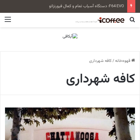
F64 EVO؛ دستگاه آسیاب تمام و کمال فیورنزاتو
جستجو برای
منو
قهوه‌خانه
/
کافه شهرداری
کافه شهرداری