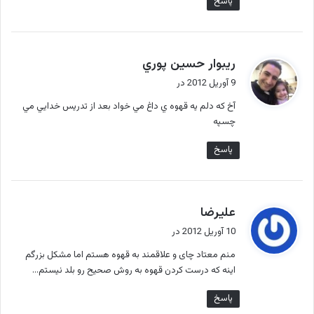
پاسخ
گ
ريبوار حسين پوري
ف
9 آوریل 2012 در
ت
آخ كه دلم يه قهوه ي داغ مي خواد بعد از تدريس خدايي مي
:
چسپه
پاسخ
گ
علیرضا
ف
10 آوریل 2012 در
ت
منم معتاد چای و علاقمند به قهوه هستم اما مشکل بزرگم
:
اینه که درست کردن قهوه به روش صحیح رو بلد نیستم…
پاسخ