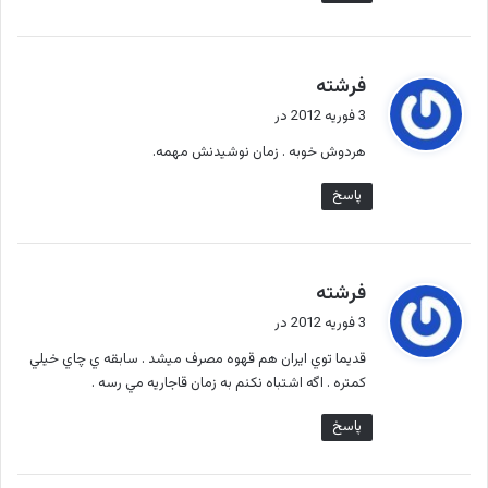
گ
فرشته
ف
3 فوریه 2012 در
ت
هردوش خوبه . زمان نوشيدنش مهمه.
:
پاسخ
گ
فرشته
ف
3 فوریه 2012 در
ت
قديما توي ايران هم قهوه مصرف ميشد . سابقه ي چاي خيلي
:
كمتره . اگه اشتباه نكنم به زمان قاجاريه مي رسه .
پاسخ