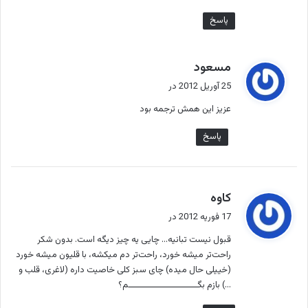
پاسخ
گ
مسعود
ف
25 آوریل 2012 در
ت
عزیز این همش ترجمه بود
:
پاسخ
گ
کاوه
ف
17 فوریه 2012 در
ت
قبول نیست تبانیه… چایی یه چیز دیگه است. بدون شکر
:
راحت‌تر میشه خورد، راحت‌تر دم میکشه، با قلیون میشه خورد
(خییلی حال میده) چای سبز کلی خاصیت داره (لاغری، قلب و
…) بازم بگـــــــــــــــــــــــــم؟