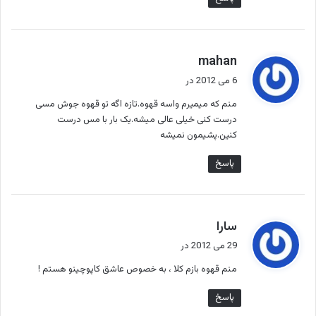
گ
mahan
ف
6 می 2012 در
ت
منم که میمیرم واسه قهوه.تازه اگه تو قهوه جوش مسی
:
درست کنی خیلی عالی میشه.یک بار با مس درست
کنین.پشیمون نمیشه
پاسخ
گ
سارا
ف
29 می 2012 در
ت
منم قهوه بازم کلا ، به خصوص عاشق کاپوچینو هستم !
:
پاسخ