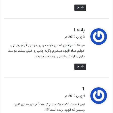
پاسخ
گ
پانته ا
ف
3 ژوئن 2012 در
ت
من فقط مواقعی که می خوام درس بخونم یا فیلم ببینم و
:
خوابم میاد قهوه میخورم وگرنه چایی رو خیلی بیشتر دوست
دارم یه ارامش خاصی بهم دست میده
پاسخ
گ
1
ف
4 ژوئن 2012 در
ت
توی قسمت “کدام یک سالم تر است” چطور به این نتیجه
:
رسیدن که قهوه برنده است؟؟!