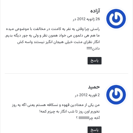
گ
آزاده
ف
26 ژانویه 2012 در
ت
راستی چرا وقتی یه نفر یه کامنت در مخالفت با موضوعی میده
:
ما هم هی دلمون می خواد همون نظر و ولی یه جور دیگه بدیم.
انگار نظرای مثبت خیلی هیجان انگیز نیستند واسه کش
دادن!!!!!!
پاسخ
گ
حمید
ف
2 فوریه 2012 در
ت
من یکی از معتادین قهوه و نسکافه هستم یعنی اگه یه روز
:
نخورم اون روز تا شب انگار به چیزم کمه!
آخه چراااااااااااا ؟
پاسخ