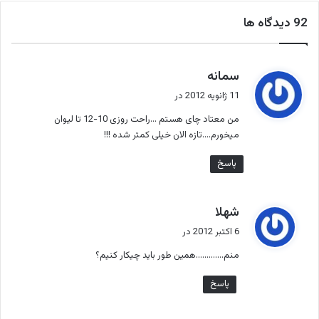
‫92 دیدگاه ها
گ
سمانه
ف
11 ژانویه 2012 در
ت
من معتاد چای هستم …راحت روزی 10-12 تا لیوان
:
میخورم….تازه الان خیلی کمتر شده !!!
پاسخ
گ
شهلا
ف
6 اکتبر 2012 در
ت
منم………….همین طور باید چیکار کنیم؟
:
پاسخ