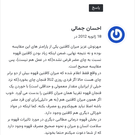
پاسخ
گ
احسان جمالی
ف
18 ژانویه 2012 در
ت
مهرنوش عزیز میزان کافئین یکی از پارامتر های این مقایسه
:
بوده و نه نتیجه نهایی..ضمن اینکه زیاد بودن کافئین قهوه
نسبت به چای مضر فرض نشده(که در عمل هم نیست)، پس
مقایسه صحیح است.
در واقع فقط اعلام شده که میزان کافئین قهوه بیش از دو برابر
چای هست حالا اگر فردی روزی 2تا3 فنجان چای بخورد(که نزد
خیلی از ایرانیان مقدار معمولی و حداقلی است) با خوردن یک
فنجان قهوه تقریبا همان میزان کافئین را بدست می آورد. خوب
اگر همون میزان کافئین هم (به هر دلیلی)برای اون فرد مضر
باشه اصلا نباید هیچکدوم رو مصرف بکنه. کما اینکه در مواد
خوراکی دیگری هم کافئین وجود دارد.
در بخش قهوه درمانی مطالبی دیگری در مورد تاثیرات قهوه بر
سلامت انسان و میزان و نحوه صحیح مصرف قهوه وجود دارد
که از شما دعوت میکنم حتما بخونید.