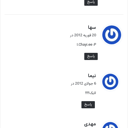
پاسخ
گ
سها
ف
20 فوریه 2012 در
ت
I.Chayi.ee :P
:
پاسخ
گ
نیما
ف
6 جولای 2012 در
ت
لایک!!!!!
:
پاسخ
گ
مهدی