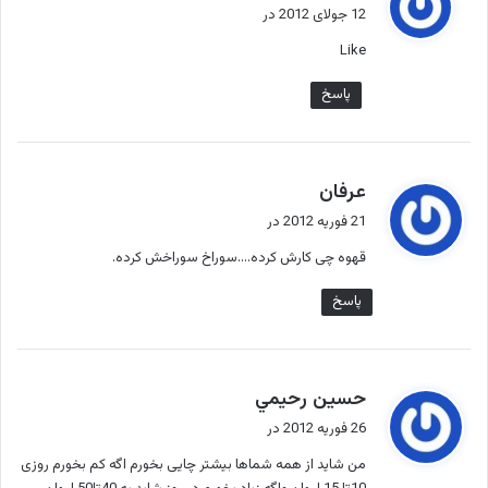
ف
12 جولای 2012 در
ت
Like
:
پاسخ
گ
عرفان
ف
21 فوریه 2012 در
ت
قهوه چی کارش کرده….سوراخ سوراخش کرده.
:
پاسخ
گ
حسين رحيمي
ف
26 فوریه 2012 در
ت
من شاید از همه شماها بیشتر چایی بخورم اگه کم بخورم روزی
: