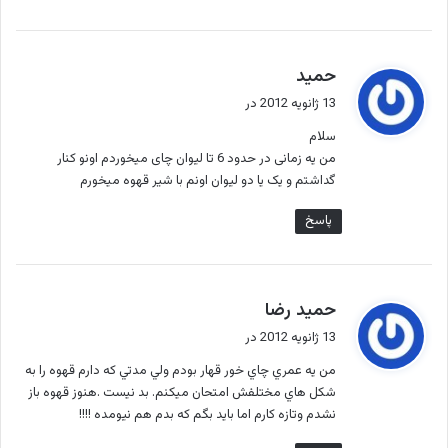
گ
حمید
ف
13 ژانویه 2012 در
ت
سلام
:
من یه زمانی در حدود 6 تا لیوان چای میخوردم اونو کنار
گداشتم و یک یا دو لیوان اونم با شیر قهوه میخورم
پاسخ
گ
حميد رضا
ف
13 ژانویه 2012 در
ت
من يه عمري چاي خور قهار بودم ولي مدتي كه دارم قهوه را به
:
شكل هاي مختلفش امتحان ميكنم. بد نيست .هنوز قهوه باز
نشدم وتازه كارم اما بايد بگم كه بدم هم نيومده !!!!