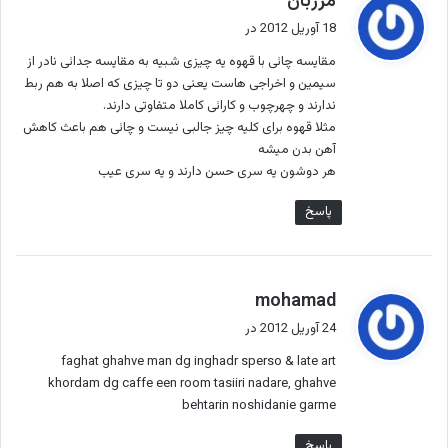
مرزبان
ف
18 آوریل 2012 در
ت
مقایسه چائی با قهوه یه چیزی شبیه به مقایسه جدائی نادر از
:
سیمین و اخراجی هاست یعنی دو تا چیزی که اصلا به هم ربط
ندارند و چهرچوب و کارائی کاملا متفاوتی دارند.
مثلا قهوه برای کلیه چیز جالبی نیست و چائی هم باعث کاهش
آهن بدن میشه
هر دوشون یه سری حسن دارند و یه سری عیب
پاسخ
گ
mohamad
ف
24 آوریل 2012 در
ت
faghat ghahve man dg inghadr sperso & late art
:
khordam dg caffe een room tasiiri nadare, ghahve
behtarin noshidanie garme
پاسخ