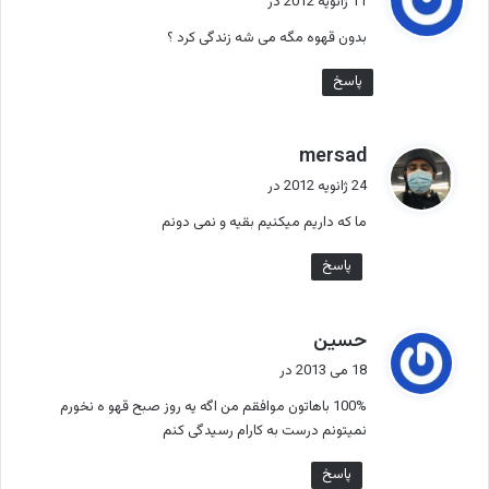
11 ژانویه 2012 در
ت
بدون قهوه مگه می شه زندگی کرد ؟
:
پاسخ
گ
mersad
ف
24 ژانویه 2012 در
ت
ما که داریم میکنیم بقیه و نمی دونم
:
پاسخ
گ
حسین
ف
18 می 2013 در
ت
100% باهاتون موافقم من اگه یه روز صبح قهو ه نخورم
:
نمیتونم درست به کارام رسیدگی کنم
پاسخ