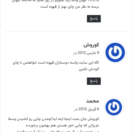
10تا 15 لیوان واگه زیاد بخورم در روز شاید به 40تا50 لیوان
برسه به نظر من چای بهتر از قهوه است
پاسخ
گ
كوروش
ف
9 مارس 2012 در
ت
اگه اين سايت واسه دوستاران قهوه است خواهشن با چاى
:
الودش نكنين
پاسخ
گ
محمد
ف
6 آوریل 2012 در
ت
کوروش جان بحث اینجا اینه اینا اومدن چایی رو کشیدن وسط
:
عزیزانی که چایی خور هستن هم بهشون برخورده