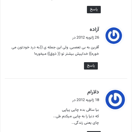
پاسخ
گ
آزاده
ف
26 ژانویه 2012 در
ت
آفرین به بی تعصبی. ولی این جمله ی ((به درد خودتون می
:
خوره)) خداییش بیشتر تو (( ذوق)) میخوره!
پاسخ
گ
دلارام
ف
18 ژانویه 2012 در
ت
بیا ساقی بده چایی پیاپی
:
که دنیا را به چایی میکنم طی…
چای یعنی زندگی…