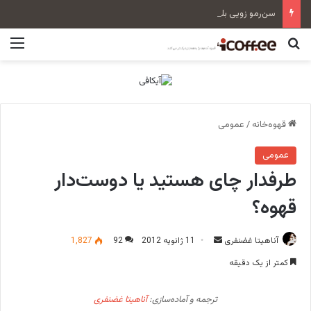
سن‌رمو زویی بلند Tall Cup
جستجو برای
منو
قهوه‌خانه
/
عمومی
عمومی
طرفدار چای هستید یا دوست‌دار
قهوه؟
آناهیتا غضنفری
ا
11 ژانویه 2012
92
1,827
ر
کمتر از یک دقیقه
س
ا
ترجمه و آماده‌سازی:
آناهیتا غضنفری
ل