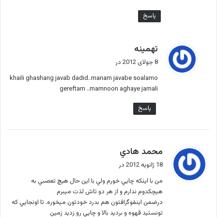
پاسخ
گ
تهمینه
ف
8 جولای 2012 در
ت
khaili ghashang javab dadid..manam javabe soalamo
:
gereftam ..mamnoon aghaye jamali
پاسخ
گ
محمد هادي
ف
18 ژانویه 2012 در
ت
من با اينكه چايي خورم ولي با اين حال هيچ تعصبي به
:
هيچكدوم ندارم و از هر دو تاش لذت ميبرم
درضمن اينفوگرافتون هم بدرد خودتون ميخوره. تا اونجايي كه
تونستيد قهوه و برديد بالا و چايي رو زديد زمين