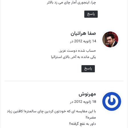
چرا، اینجوری آمار چای می زد بالاتر
پاسخ
گ
صفا هراتیان
ف
14 ژانویه 2012 در
ت
حساب شده دوست عزیز٬
:
یکی مانده به آخر٬ بالای استرالیا
پاسخ
گ
مهرنوش
ف
18 ژانویه 2012 در
ت
با این مقایسه ای که خودتون کردین چای سالمتره! کافئین زیاد
:
مضره!!
داور به نفع گرفته!!