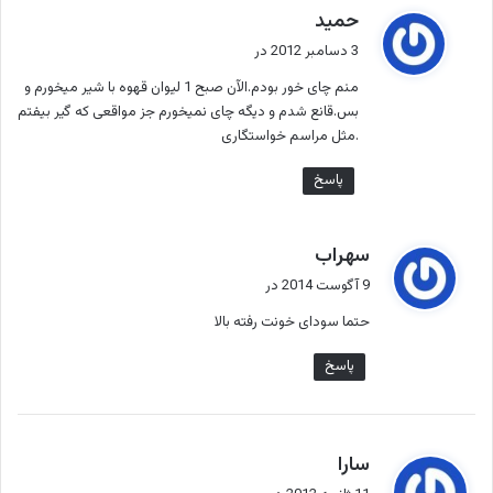
گ
حمید
ف
3 دسامبر 2012 در
ت
منم چای خور بودم.الآن صبح 1 لیوان قهوه با شیر میخورم و
:
بس.قانع شدم و دیگه چای نمیخورم جز مواقعی که گیر بیفتم
.مثل مراسم خواستگاری
پاسخ
گ
سهراب
ف
9 آگوست 2014 در
ت
حتما سودای خونت رفته بالا
:
پاسخ
گ
سارا
ف