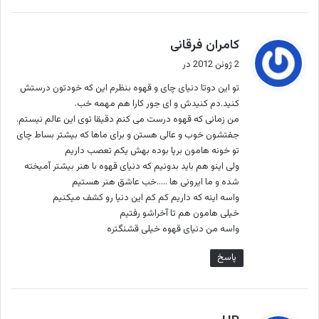
گ
کامران فرقانی
ف
2 ژوئن 2012 در
ت
تو این دوتا دنیای چای و قهوه بنظرم این که خودتون درستش
:
کنید.دم کنیدش و ای جور کارا هم مهمه خب.
من زمانی که قهوه درست می کنم دقیقا توی این عالم نیستم.
جفتشون خوب و عالی هستن و برای ماها که بیشتر بساط چای
تو خونه هامون برپا بوده بهش یکم تعصب داریم
ولی اینو هم باید بدونیم که دنیای قهوه با هنر بیشتر آمیخته
شده و ما ایرونی ها …..خب عاشق هنر هستیم
واسه اینه که داریم کم کم این دنیا رو کشف میکنیم
خیلی هامون هم تا آخراشو رفتیم
واسه من دنیای قهوه خیلی قشنگتره
پاسخ
گ