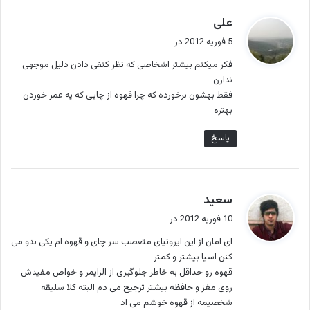
گ
علی
ف
5 فوریه 2012 در
ت
فکر میکنم بیشتر اشخاصی که نظر کنفی دادن دلیل موجهی
:
ندارن
فقط بهشون برخورده که چرا قهوه از چایی که یه عمر خوردن
بهتره
پاسخ
گ
سعید
ف
10 فوریه 2012 در
ت
ای امان از این ایرونیای متعصب سر چای و قهوه ام یکی بدو می
:
کنن اسیا بیشتر و کمتر
قهوه رو حداقل به خاطر جلوگیری از الزایمر و خواص مفیدش
روی مغز و حافظه بیشتر ترجیح می دم البته کلا سلیقه
شخصیمه از قهوه خوشم می اد