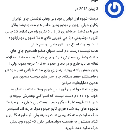
HP
ف
3 ژوئن 2012 در
ت
درسته قهوه اول توايران بود ولي وقتي تونستن چاي توايران
:
بكارن خيلي ارزون تر بودوبهمين خاطر هم محبوبترشد والان
هم با دوقاشق مرباخوري كار ٤ يا ٥ نفررو راه مي ندازه. كلا چايي
اگرزياد نوشيدني داغ مي خورين بالاي ٥ تا٦ فنجون بهترازقهوه
است وجهت اطلاع دوستان چايي رو هم خيلي
هابلدنيستنددرست دم كنند. سواي مخلوطصحيح چاي هاي
خشك وعطري مصنوعي نبودن. چاي بايدغليظ دم بشه بعدازدم
تفاله ها بايدخارج و در دماي حدود ٥٠ تا ٦٠ درجه بمونه ولي آ
بتون جوش باشه بهتره اينطوري چاي مدت طولاني عطر خودش
وخاصيتشو حفظ ميكنه. چاي ساز هاي درست درمون هم
همين دمارارعايت ميكنن.
روزي يك تا دوفنجون قهوه مي خورم ومتاسفانه دونه قهوه
خوب بوداده دم دست نيست كه آسيا كني وعطرش بپيچه و….
هرچندكه قهوه غليظ ميگن خوب نيست ولي خيلي حال ميده!!
توقهوه هاي پك شده فوري كاپو چينو وموكا مارك اند اسپنسر
حرف نداره درسته كه برندپوشاك وجينه ولي اگر خارجه گذارتون
افتاد همشون يه قسمت موادغذايي دارن كه قهوه وچاييش
حرف نداره حتمابگيريد