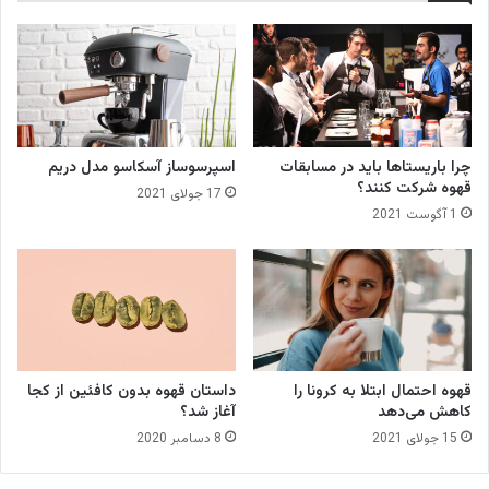
ک
ا
ف
ی
د
ر
م
چرا باریستاها باید در مسابقات
اسپرسوساز آسکاسو مدل دریم
ا
قهوه شرکت کنند؟
17 جولای 2021
ل
1 آگوست 2021
ز
ی
قهوه احتمال ابتلا به کرونا را
داستان قهوه بدون کافئین از کجا
کاهش می‌دهد
آغاز شد؟
15 جولای 2021
8 دسامبر 2020