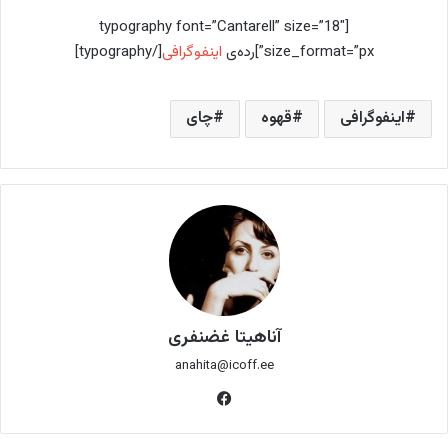
ا
[typography font=”Cantarell” size=”18″
ی
size_format=”px”]رده‌ی
اینفوگرافی
[/typography]
م
ی
اینفوگرافی
ل
قهوه
چای
آناهیتا غضنفری
anahita@icoff.ee
فی
س
بو