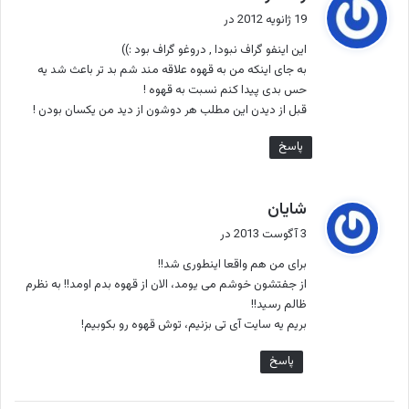
ف
19 ژانویه 2012 در
ت
این اینفو گراف نبودا , دروغو گراف بود :))
:
به جای اینکه من به قهوه علاقه مند شم بد تر باعث شد یه
حس بدی پیدا کنم نسبت به قهوه !
قبل از دیدن این مطلب هر دوشون از دید من یکسان بودن !
پاسخ
گ
شایان
ف
3 آگوست 2013 در
ت
برای من هم واقعا اینطوری شد!!
:
از جفتشون خوشم می یومد، الان از قهوه بدم اومد!! به نظرم
ظالم رسید!!
بریم یه سایت آی تی بزنیم، توش قهوه رو بکوبیم!
پاسخ