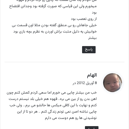
من خودم یک سال هست که چایی رو ترک کردم و قهوه
میخورم ولی این قیاسی که صورت گرفته بود وجدانن افتضاح
بود
از روی تعصب بود
خیلی جاهاش رو بی منطق گفته بودن مثلا اون قسمت بی
خوابیش یه دلیل مثبت براش اوردن به نظرم بچه بازی بود
بیشتر
پاسخ
گ
الهام
ف
8 آوریل 2012 در
ت
خب من بیشتر چایی می خورم اما سعی کردم کمش کنم چون
:
اهن بدن رو از بین می بره.. قهوه هم خیلی بلد نیستم درست
کنم و نهایت با این کافی میکس ها حالشو می برم… ولی خب
چایی نباشه اصن نمی تونم زندگی کنم .. هر دو تا از این
نوشیدنی ها رو هم دوست می دارم