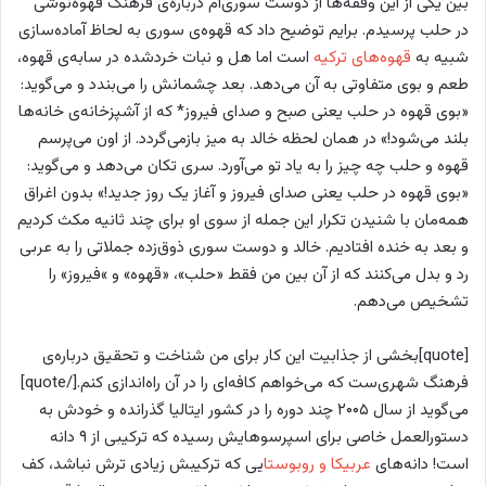
بین یکی از این وقفه‌ها از دوست سوری‌ام درباره‌ی فرهنگ قهوه‌نوشی
در حلب پرسیدم. برایم توضیح داد که قهوه‌ی سوری به لحاظ آماده‌سازی
شبیه به
قهوه‌های ترکیه
است اما هل و نبات خرد‌شده در سابه‌ی قهوه،
طعم و بوی متفاوتی به آن می‌دهد. بعد چشمانش را می‌بندد و می‌گوید:
«بوی قهوه در حلب یعنی صبح و صدای فیروز* که از آشپزخانه‌ی خانه‌ها
بلند می‌شود!» در همان لحظه خالد به میز بازمی‌گردد. از اون می‌پرسم
قهوه و حلب چه چیز را به یاد تو می‌آورد. سری تکان می‌دهد و می‌گوید:
«بوی قهوه در حلب یعنی صدای فیروز و آغاز یک روز جدید!» بدون اغراق
همه‌مان با شنیدن تکرار این جمله از سوی او برای چند ثانیه مکث کردیم
و بعد به خنده افتادیم. خالد و دوست سوری‌ ذوق‌زده جملاتی را به عربی
رد و بدل می‌کنند که از آن بین من فقط «حلب»، «قهوه» و »فیروز» را
تشخیص می‌دهم.
[quote]بخشی از جذابیت این کار برای من شناخت و تحقیق درباره‌ی
فرهنگ شهری‌ست که می‌خواهم کافه‌ای را در آن راه‌اندازی کنم.[/quote]
می‌گوید از سال ۲۰۰۵ چند دوره را در کشور ایتالیا گذرانده و خودش به
دستورالعمل خاصی برای اسپرسوهایش رسیده که ترکیبی از ۹ دانه
است! دانه‌های
عربیکا و روبوستا
یی که ترکیبش زیادی ترش نباشد، کف