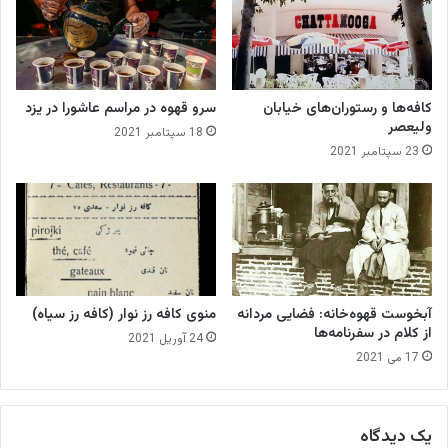
ت
ر
ا
س
ث
ر
ی
س
ر
ف
کافه‌ها و رستوران‌های خیابان
سرو قهوه در مراسم عاشورا در یزد
گ
ر
ولیعصر
18 سپتامبر 2021
ذ
ه‌
23 سپتامبر 2021
ا
ی
ر
ک
ا
ش
س
و
ت
ر
ه
ا
ی
آبخوست قهوه‌خانه: فضایی مردانه
منوی کافه رز نوار (کافه رز سیاه)
پ
از کلام در سفرنامه‌ها
24 آوریل 2021
ی
17 می 2021
ش‌
ر
ف
ت
یک دیدگاه