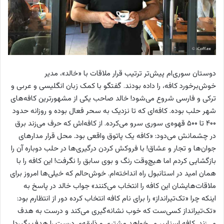
دوستان سوری‌ام پیش‌تر ترتیب قرار ملاقات با «خالد»، مدیر
خوش‌برخورد کافه، را داده بودند. گفتگو با کمک زبان انگلیسی و عربی و
ترکی و فارسی شروع می‌شود! خالد صاحب یکی از مشهورترین کافه‌های
شهر حلب بوده. کافه‌ای که تا نزدیک به سحر فعال بوده و روزانه حدود
۴۰۰ تا ۵۰۰ قهوه‌ی سوری سرو می‌کرده. از کافه‌اش که حرف می‌زند برق
در چشمانش می‌دود: «کافه یک پاتوق واقعی بود. محل قرار مدارهای
جوان‌ها و تجار و عشاق! با فروکش کردن درگیری‌ها در حلب دوباره آن را
بازگشایی کردم اما هیچ‌وقت رنگ و بوی سابق را نگرفت! این کافه را با
همان امید در استانبول راه انداخته‌ام. خوش‌حالم که خیلی‌ها امروز برای
ملاقات‌هایشان این کافه را انتخاب می‌کنند» جواب خالد در پاسخ به
اینکه چرا «تک‌تیرانداز» را برای نام کافه انتخاب کرده دور از انتظارم بود:
«تک‌تیرانداز کسی‌ست که خوب نشانه‌گیری می‌کند و درست به هدف
می‌زند. کافه اسنایپر می‌خواهد مشتری و ذایقه‌ی درست را هدف بگیرد!