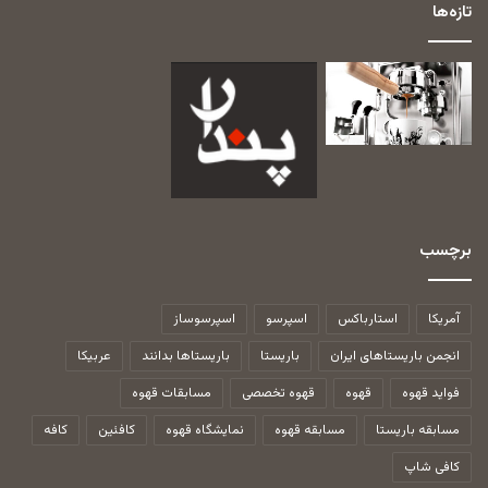
تازه‌ها
برچسب
آمریکا
استارباکس
اسپرسو
اسپرسوساز
انجمن باریستاهای ایران
باریستا
باریستاها بدانند
عربیکا
فواید قهوه
قهوه
قهوه تخصصی
مسابقات قهوه
مسابقه باریستا
مسابقه قهوه
نمایشگاه قهوه
کافئین
کافه
کافی شاپ