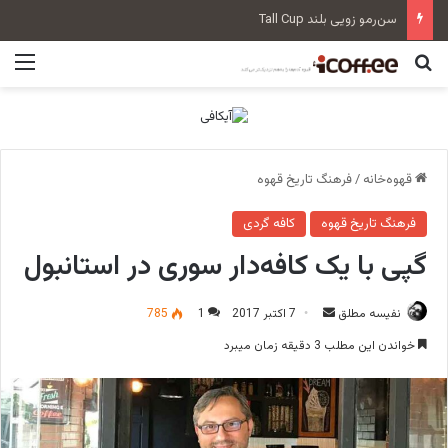
سن‌رمو زویی بلند Tall Cup
جستجو برای
منو
قهوه‌خانه
/
فرهنگ تاریخ قهوه
فرهنگ تاریخ قهوه
کافه گردی
گپی با یک کافه‌دار سوری در استانبول
نفیسه مطلق
ا
7 اکتبر 2017
1
785
ر
خواندن این مطلب 3 دقیقه زمان میبرد
س
ا
ل
ا